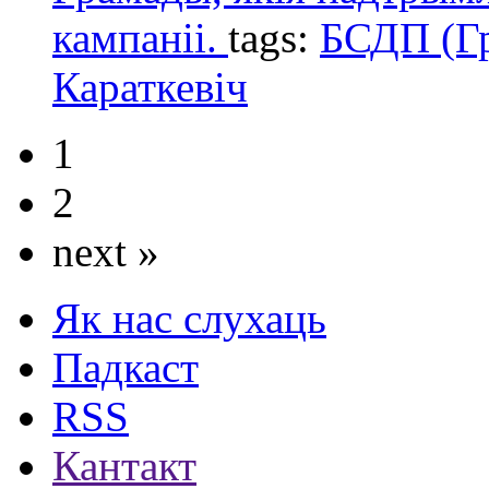
кампаніі.
tags:
БСДП (Г
Караткевіч
1
2
next »
Як нас слухаць
Падкаст
RSS
Кантакт