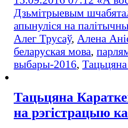
Дзьмітрыевым шчабяталі
апынуліся на палітычн
Алег Трусаў
,
Алена Ані
беларуская мова
,
парля
выбары-2016
,
Тацьцяна
Тацьцяна Каратке
на рэгістрацыю к