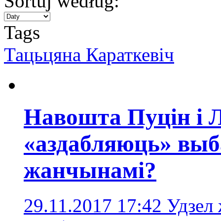
Sortuj według:
Tags
Тацьцяна Караткевіч
Навошта Пуцін і 
«аздабляюць» выб
жанчынамі?
29.11.2017 17:42
Удзел 