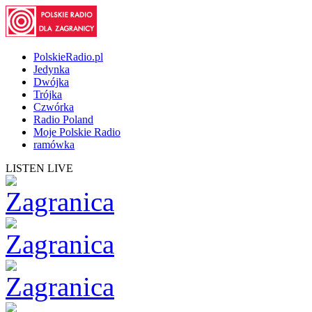
PolskieRadio.pl
Jedynka
Dwójka
Trójka
Czwórka
Radio Poland
Moje Polskie Radio
ramówka
LISTEN LIVE