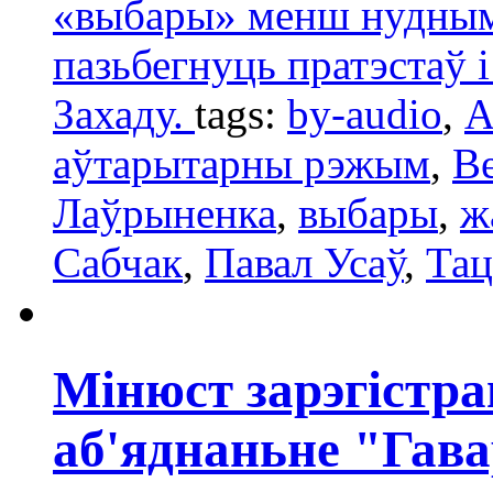
«выбары» менш нуднымі
пазьбегнуць пратэстаў 
Захаду.
tags:
by-audio
,
А
аўтарытарны рэжым
,
Ве
Лаўрыненка
,
выбары
,
ж
Сабчак
,
Павал Усаў
,
Тац
Мінюст зарэгістра
аб'яднаньне "Гав