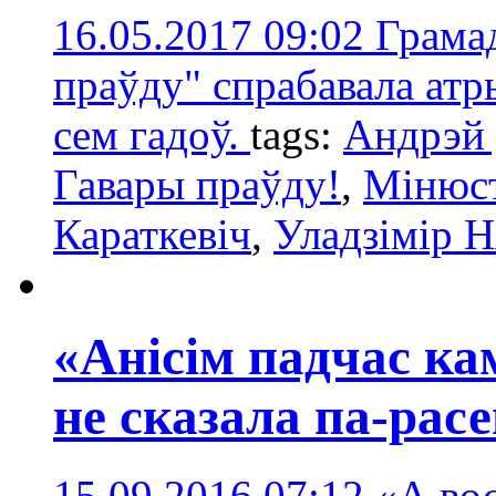
16.05.2017 09:02
Грама
праўду" спрабавала ат
сем гадоў.
tags:
Андрэй 
Гавары праўду!
,
Мінюст
Караткевіч
,
Уладзімір 
«Анісім падчас ка
не сказала па-рас
15.09.2016 07:12
«А вос