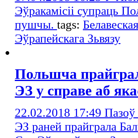
Эўракамісіі супраць По
пушчы.
tags:
Белавеска
Эўрапейскага Зьвязу
Польшча прайграла
ЭЗ у справе аб яка
22.02.2018 17:49
Пазоў 
ЭЗ раней прайграла Ба