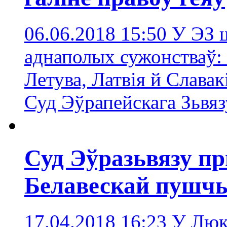
06.06.2018 15:50
У ЭЗ 
аднаполых сужонстваў:
Летува, Латвія й Славак
Суд Эўрапейскага Зьвяз
Суд Эўразьвязу п
Белавескай пушчы
17.04.2018 16:23
У Люк