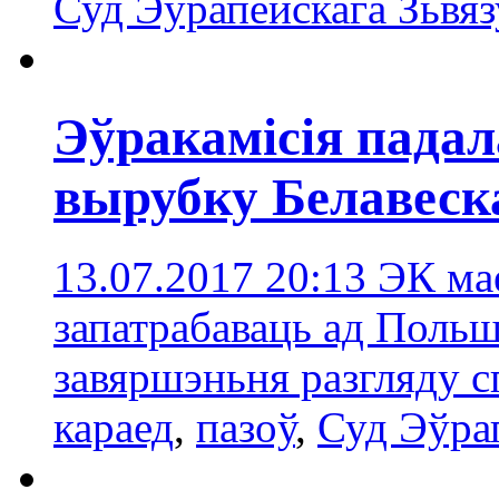
Суд Эўрапейскага Зьвяз
Эўракамісія падал
вырубку Белавес
13.07.2017 20:13
ЭК ма
запатрабаваць ад Поль
завяршэньня разгляду 
караед
,
пазоў
,
Суд Эўрап