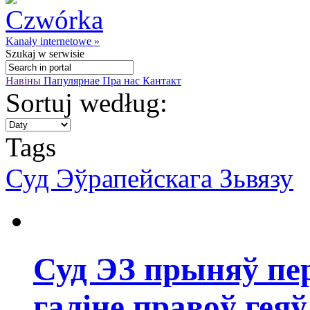
Kanały internetowe »
Szukaj
w serwisie
Навіны
Папулярнае
Пра нас
Кантакт
Sortuj według:
Tags
Суд Эўрапейскага Зьвязу
Суд ЭЗ прыняў пе
галіне правоў геяў