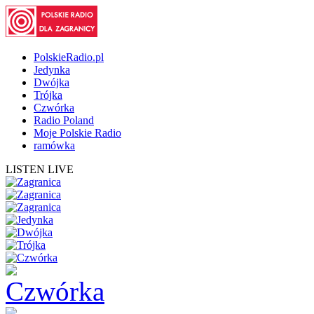
PolskieRadio.pl
Jedynka
Dwójka
Trójka
Czwórka
Radio Poland
Moje Polskie Radio
ramówka
LISTEN LIVE