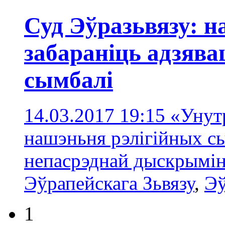
Суд Эўразьвязу: 
забараніць адзява
сымбалі
14.03.2017 19:15
«Унутр
нашэньня рэлігійных сы
непасрэднай дыскрымі
Эўрапейскага Зьвязу
,
Эў
1