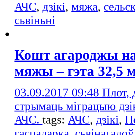
АЧС
,
дзікі
,
мяжа
,
сельс
сьвіньні
Кошт агароджы на
мяжы – гэта 32,5 
03.09.2017 09:48
Плот, 
стрымаць міграцыю дзік
АЧС.
tags:
АЧС
,
дзікі
,
П
гаспадаркa
,
сьвінагадоў