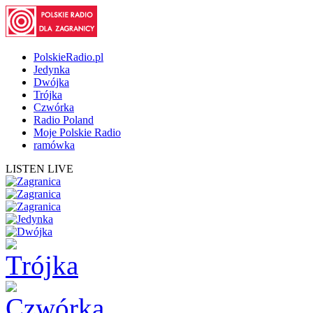
PolskieRadio.pl
Jedynka
Dwójka
Trójka
Czwórka
Radio Poland
Moje Polskie Radio
ramówka
LISTEN LIVE