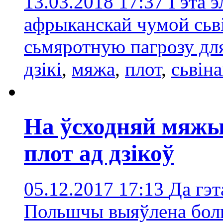
13.03.2018 17:37
Гэта э
афрыканскай чумой сьві
сьмяротную пагрозу дл
дзікі
,
мяжа
,
плот
,
сьвін
На ўсходняй мяж
плот ад дзікоў
05.12.2017 17:13
Да гэт
Польшчы выяўлена боль