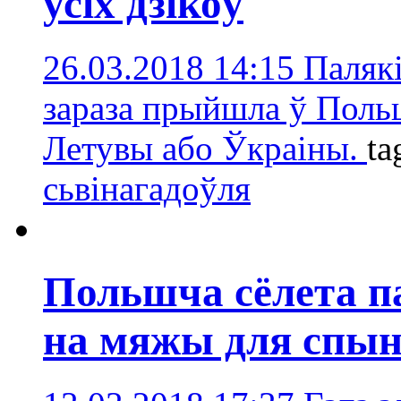
усіх дзікоў
26.03.2018 14:15
Паляк
зараза прыйшла ў Польш
Летувы або Ўкраіны.
ta
сьвінагадоўля
Польшча сёлета па
на мяжы для спын