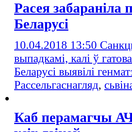
Расея забараніла п
Беларусі
10.04.2018 13:50
Санкц
выпадкамі, калі ў гатов
Беларусі выявілі генма
Рассельгаснагляд
,
сьвін
Каб перамагчы АЧС