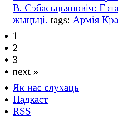
В. Сэбасьцьяновіч: Гэт
жыцьці.
tags:
Армія Кра
1
2
3
next »
Як нас слухаць
Падкаст
RSS