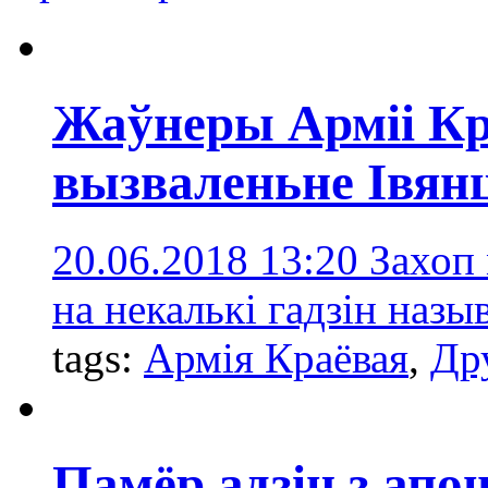
Жаўнеры Арміі Кр
вызваленьне Івян
20.06.2018 13:20
Захоп
на некалькі гадзін назы
tags:
Армія Краёвая
,
Др
Памёр адзін з апо