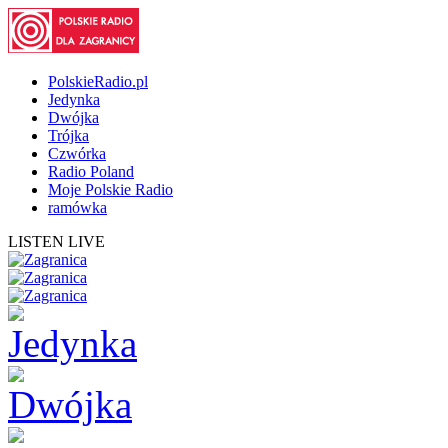
PolskieRadio.pl
Jedynka
Dwójka
Trójka
Czwórka
Radio Poland
Moje Polskie Radio
ramówka
LISTEN LIVE