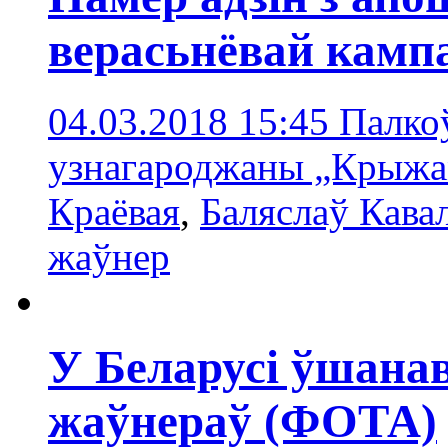
верасьнёвай камп
04.03.2018 15:45
Палкоў
узнагароджаны „Крыжа
Краёвая
,
Баляслаў Кава
жаўнер
У Беларусі ўшана
жаўнераў (ФОТА)