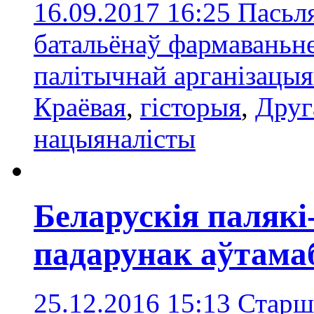
16.09.2017 16:25
Пасьля
батальёнаў фармаваньн
палітычнай арганізацыя
Краёвая
,
гісторыя
,
Друг
нацыяналісты
Беларускія палякі
падарунак аўтама
25.12.2016 15:13
Старш