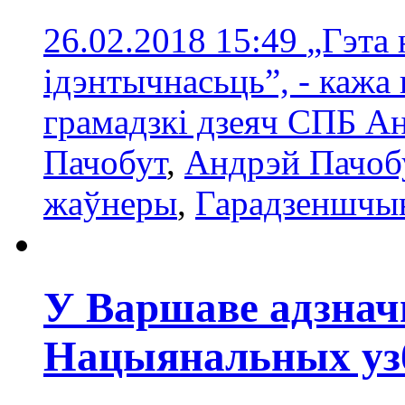
26.02.2018 15:49
„Гэта 
ідэнтычнасьць”, - кажа 
грамадзкі дзеяч СПБ А
Пачобут
,
Андрэй Пачоб
жаўнеры
,
Гарадзеншчы
У Варшаве адзначы
Нацыянальных уз