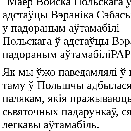
Польскага ў адстаўцы Вэр
падораным аўтамабілі
PAP
Як мы ўжо паведамлялі ў 
таму ў Польшчы адбылася
палякам, якія пражываюць
сьвяточных падарункаў, с
легкавы аўтамабіль.