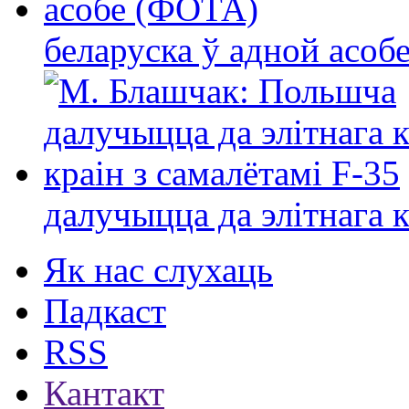
беларуска ў адной асо
далучыцца да элітнага ко
Як нас слухаць
Падкаст
RSS
Кантакт