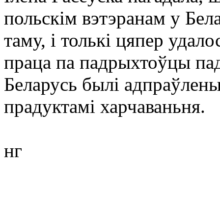
польскім вэтэранам у Бела
таму, і толькі цяпер удало
праца па падрыхтоўцы па
Беларусь былі адпраўлены
прадуктамі харчаваньня.
нг