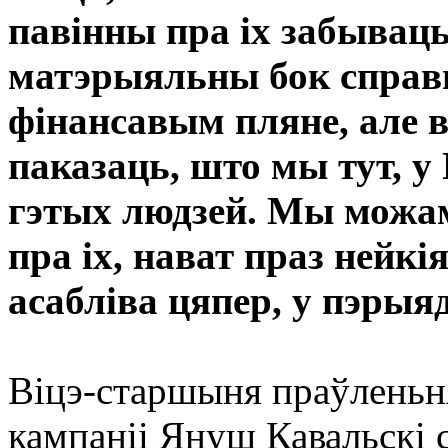
павінны пра іх забываць
матэрыяльны бок справы
фінансавым пляне, але 
паказаць, што мы тут, 
гэтых людзей. Мы можа
пра іх, нават праз нейкі
асабліва цяпер, у пэрыя
Віцэ-старшыня праўленьн
кампаніі Януш Кавальскі 