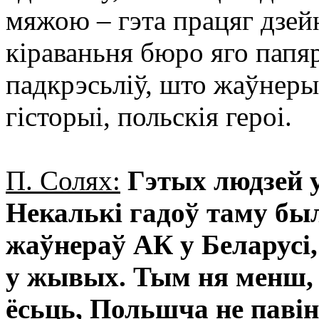
мяжою – гэта працяг дзейн
кіраваньня бюро яго папяр
падкрэсьліў, што жаўнеры 
гісторыі, польскія героі.
П. Солях:
Гэтых людзей 
Некалькі гадоў таму бы
жаўнераў АК у Беларусі,
у жывых. Тым ня менш, д
ёсьць, Польшча не павін