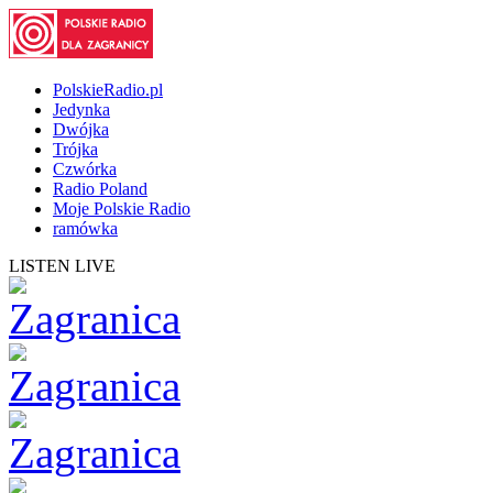
PolskieRadio.pl
Jedynka
Dwójka
Trójka
Czwórka
Radio Poland
Moje Polskie Radio
ramówka
LISTEN LIVE