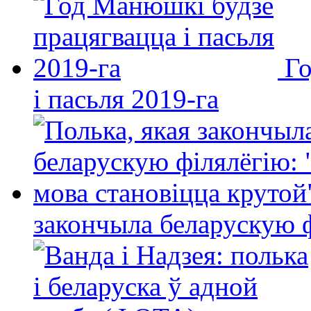
Го
і пасьля 2019-га
закончыла беларускую фі