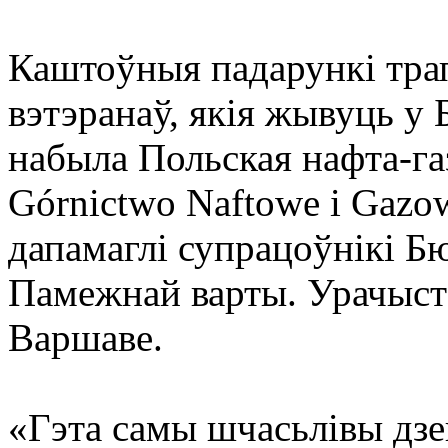
Каштоўныя падарункі трап
вэтэранаў, якія жывуць у 
набыла Польская нафта-газ
Górnictwo Naftowe i Gazo
дапамаглі супрацоўнікі Б
Памежнай варты. Урачыста
Варшаве.
«Гэта самы шчасьлівы дзе