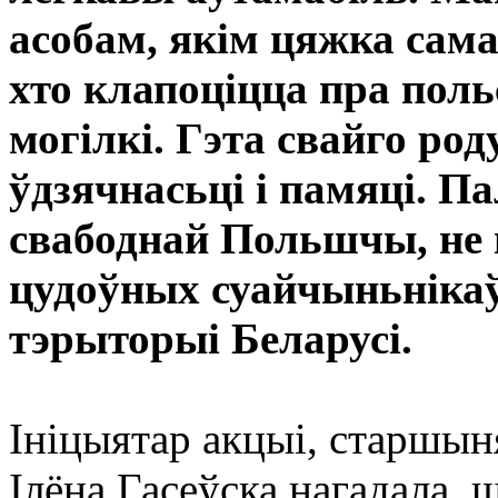
асобам, якім цяжка сама
хто клапоціцца пра поль
могілкі. Гэта свайго ро
ўдзячнасьці і памяці. Па
свабоднай Польшчы, не 
цудоўных суайчыньнікаў
тэрыторыі Беларусі.
Ініцыятар акцыі, старшы
Ілёна Гасеўска нагадала, 