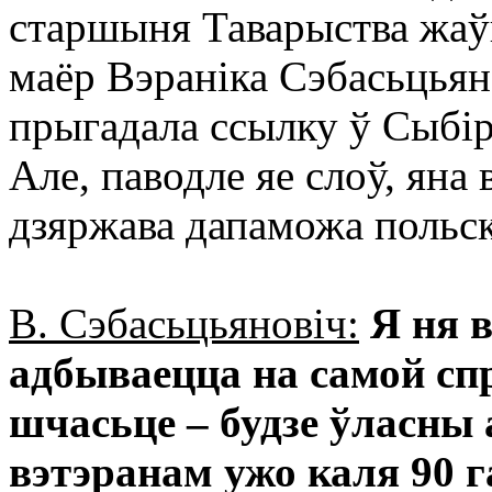
старшыня Таварыства жаўн
маёр Вэраніка Сэбасьцьян
прыгадала ссылку ў Сыбір
Але, паводле яе слоў, яна 
дзяржава дапаможа польск
В. Сэбасьцьяновіч:
Я ня в
адбываецца на самой спр
шчасьце – будзе ўласны
вэтэранам ужо каля 90 г