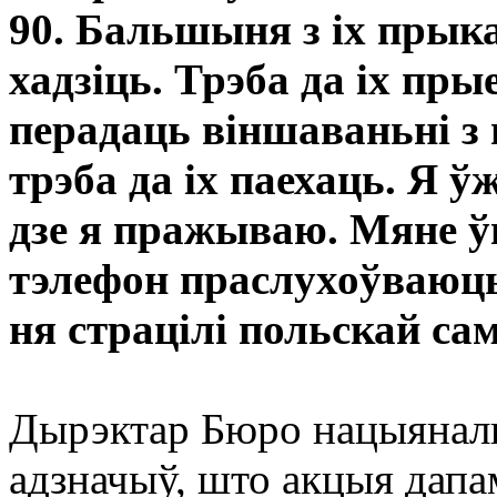
90. Бальшыня з іх прык
хадзіць. Трэба да іх пр
перадаць віншаваньні з
трэба да іх паехаць. Я 
дзе я пражываю. Мяне ў
тэлефон праслухоўваюць
ня страцілі польскай са
Дырэктар Бюро нацыяналь
адзначыў, што акцыя дапа