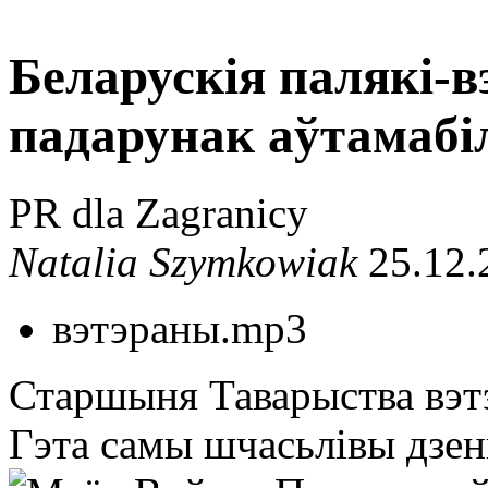
Беларускія палякі-
падарунак аўтамабі
PR dla Zagranicy
Natalia Szymkowiak
25.12.
вэтэраны.mp3
Старшыня Таварыства вэт
Гэта самы шчасьлівы дзен