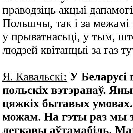
праводзіць акцыі дапамог
Польшчы, так і за межамі
у прыватнасьці, у тым, шт
людзей квітанцыі за газ т
Я. Кавальскі:
У Беларусі 
польскіх вэтэранаў. Яны
цяжкіх бытавых умовах.
можам. На гэты раз мы з
легкавы аўтамабіль. М