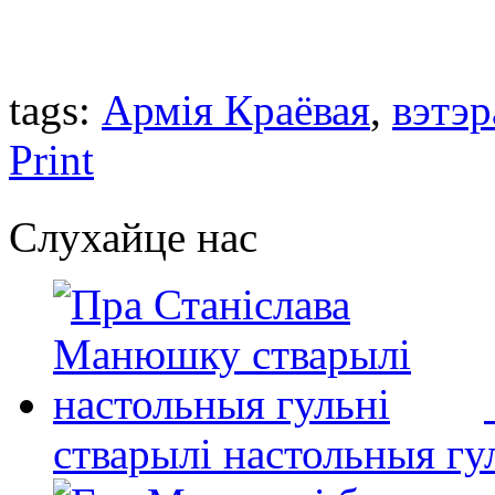
tags:
Армія Краёвая
,
вэтэ
Print
Слухайце нас
стварылі настольныя гу