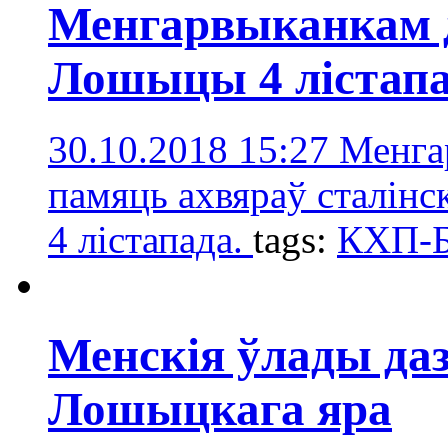
Менгарвыканкам д
Лошыцы 4 лістап
30.10.2018 15:27
Менга
памяць ахвяраў сталінс
4 лістапада.
tags:
КХП-
Менскія ўлады даз
Лошыцкага яра