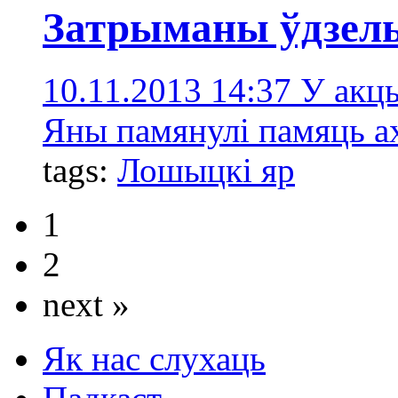
Затрыманы ўдзел
10.11.2013 14:37
У акцы
Яны памянулі памяць ах
tags:
Лошыцкі яр
1
2
next »
Як нас слухаць