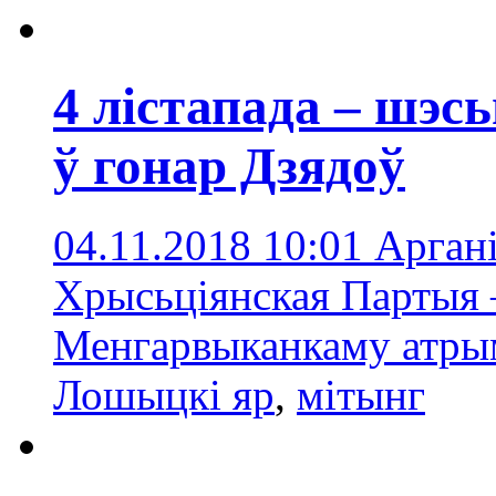
4 лістапада – шэ
ў гонар Дзядоў
04.11.2018 10:01
Аргані
Хрысьціянская Партыя 
Менгарвыканкаму атр
Лошыцкі яр
,
мітынг