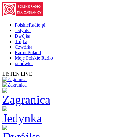
PolskieRadio.pl
Jedynka
Dwójka
Trójka
Czwórka
Radio Poland
Moje Polskie Radio
ramówka
LISTEN LIVE