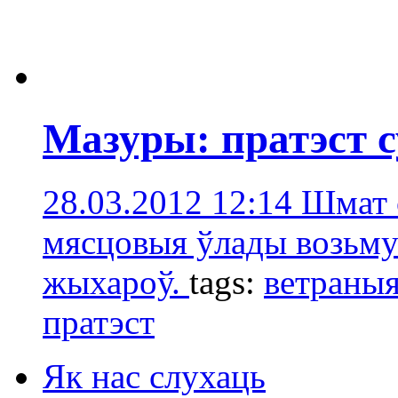
Мазуры: пратэст 
28.03.2012 12:14
Шмат 
мясцовыя ўлады возьмуц
жыхароў.
tags:
ветраныя
пратэст
Як нас слухаць