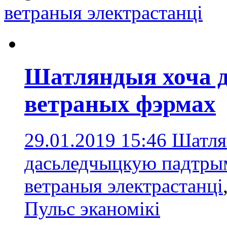
ветраныя электрастанцi
Шатляндыя хоча 
ветраных фэрмах
29.01.2019 15:46
Шатля
дасьледчыцкую падтры
ветраныя электрастанцi
Пульс эканомікі