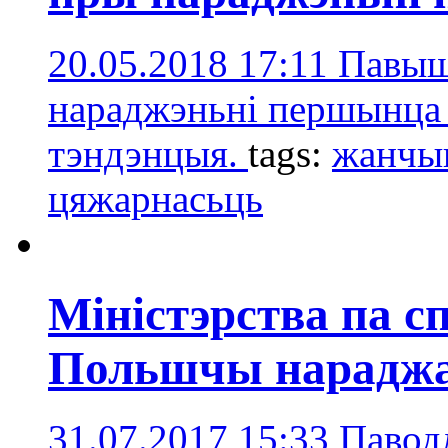
20.05.2018 17:11
Павыш
нараджэньні першынца -
тэндэнцыя.
tags:
жанчы
цяжарнасьць
Міністэрства па сп
Польшчы нараджа
31.07.2017 15:33
Павод