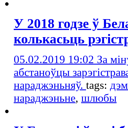
У 2018 годзе ў Бел
колькасьць рэгіс
05.02.2019 19:02
За мін
абстаноўцы зарэгістрава
нараджэньняў.
tags:
дэм
нараджэньне
,
шлюбы