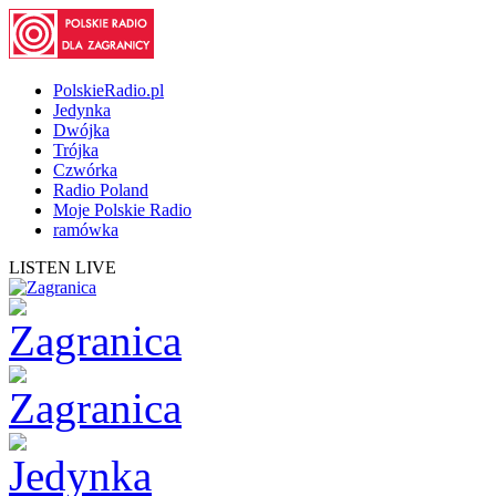
PolskieRadio.pl
Jedynka
Dwójka
Trójka
Czwórka
Radio Poland
Moje Polskie Radio
ramówka
LISTEN LIVE