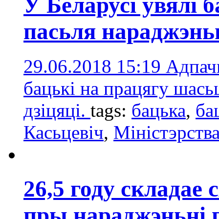
У Беларусі ўвялі 
пасьля нараджэньн
29.06.2018 15:19
Адпачы
бацькі на працягу шась
дзіцяці.
tags:
бацька
,
ба
Касьцевіч
,
Міністэрств
26,5 году складае 
пры нараджэньні