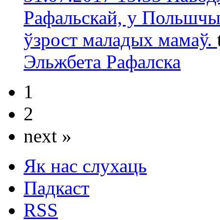
Рафальскай, у Польшчы
ўзрост маладых мамаў.
Эльжбета Рафалска
1
2
next »
Як нас слухаць
Падкаст
RSS