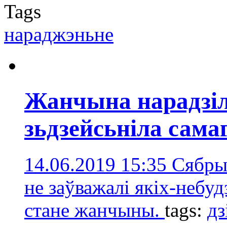
Tags
нараджэньне
Жанчына нарадзіла
зьдзейсьніла сама
14.06.2019 15:35
Сябры 
не заўважалі якіх-небуд
стане жанчыны.
tags:
дз