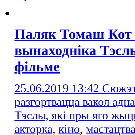
Паляк Томаш Кот
вынаходніка Тэсл
фільме
25.06.2019 13:42
Сюжэт
разгортвацца вакол адн
Тэслы, які пры яго жы
акторка
,
кіно
,
мастацтв