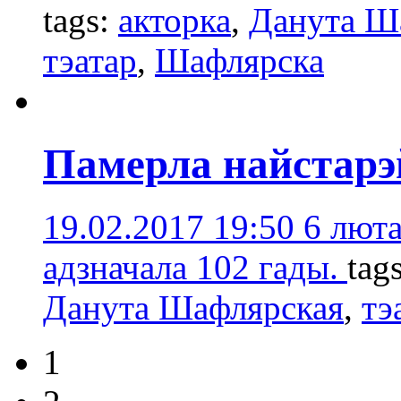
tags:
акторка
,
Данута Ш
тэатар
,
Шафлярска
Памерла найстарэ
19.02.2017 19:50
6 лют
адзначала 102 гады.
tag
Данута Шафлярская
,
тэ
1