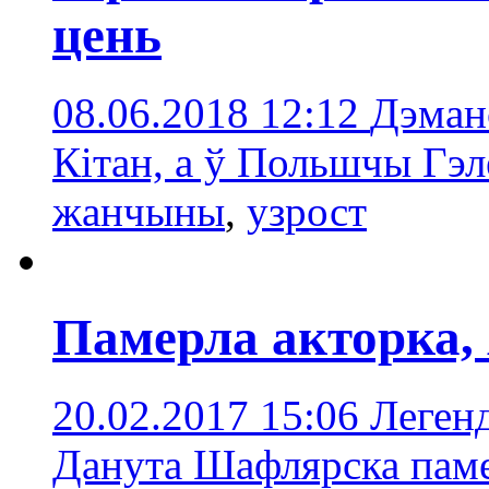
цень
08.06.2018 12:12
Дэман
Кітан, а ў Польшчы Гэл
жанчыны
,
узрост
Памерла акторка, 
20.02.2017 15:06
Легенд
Данута Шафлярска памер