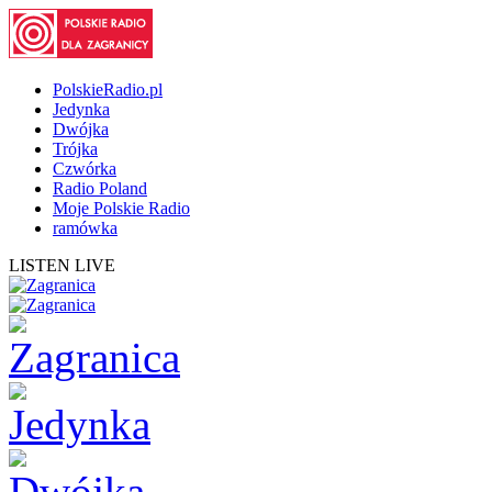
PolskieRadio.pl
Jedynka
Dwójka
Trójka
Czwórka
Radio Poland
Moje Polskie Radio
ramówka
LISTEN LIVE