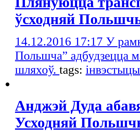
Плянуюцца трансп
ўсходняй Польшч
14.12.2016 17:17
У рам
Польшча” адбудзецца м
шляхоў.
tags:
інвэстыцы
Анджэй Дуда абав
Усходняй Пoльшч