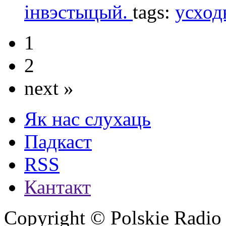
інвэстыцый.
tags:
усход
1
2
next »
Як нас слухаць
Падкаст
RSS
Кантакт
Copyright © Polskie Radio