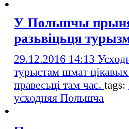
У Польшчы прыня
разьвіцьця турызм
29.12.2016 14:13
Усходн
турыстам шмат цікавых 
правесьці там час.
tags:
усходняя Польшча