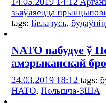
14.05.2019 14:12
Aргані
зьяўляецца прынцыповы
tags:
Беларусь
,
будаўніц
NATO пабудуе ў 
амэрыканскай бро
24.03.2019 18:12
tags:
б
НАТО
,
Польшча-ЗША