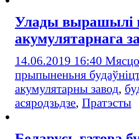
Улады вырашылі 
акумулятарнага за
14.06.2019 16:40
Мясцо
прыпыненьня будаўніцт
акумулятарны завод
,
бу
асяродзьдзе
,
Пратэсты
Беларусь гатова б