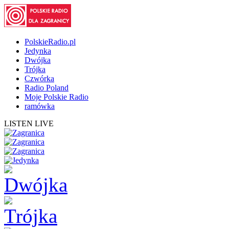
PolskieRadio.pl
Jedynka
Dwójka
Trójka
Czwórka
Radio Poland
Moje Polskie Radio
ramówka
LISTEN LIVE