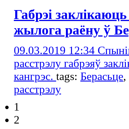
Габрэі заклікаюць
жылога раёну ў Бе
09.03.2019 12:34
Спыні
расстрэлу габрэяў закл
кангрэс.
tags:
Берасьце
,
расстрэлу
1
2