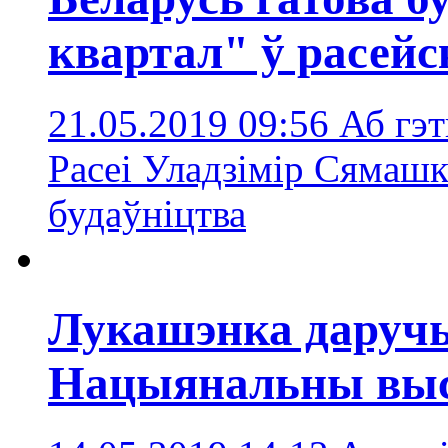
квартал" ў расейс
21.05.2019 09:56
Аб гэт
Расеі Уладзімір Сямаш
будаўніцтва
Лукашэнка даручы
Нацыянальны выс