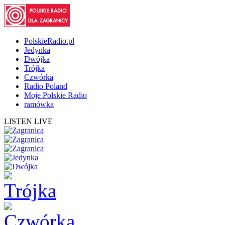
PolskieRadio.pl
Jedynka
Dwójka
Trójka
Czwórka
Radio Poland
Moje Polskie Radio
ramówka
LISTEN LIVE