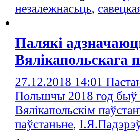
незалежнасьць
,
савецка
Палякі адзначаюць
Вялікапольскага 
27.12.2018 14:01
Паста
Польшчы 2018 год быў 
Вялікапольскім паўстан
паўстаньне
,
І.Я.Падэрэ