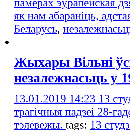
памерах эўрапейская дз
як нам абараніць, адста
Беларусь
,
незалежнасьц
Жыхары Вільні ўс
незалежнасьць у 1
13.01.2019 14:23
13 сту
трагічныя падзеі 28-гад
тэлевежы.
tags:
13 студ