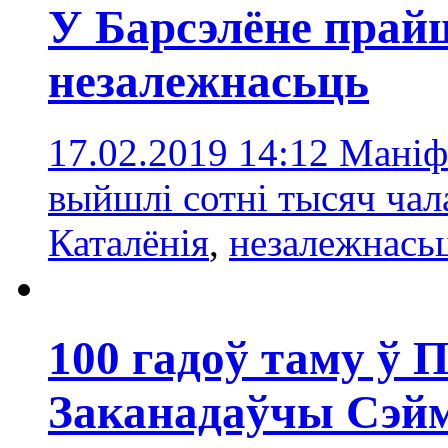
У Барсэлёне прай
незалежнасьць
17.02.2019 14:12
Маніфэ
выйшлі сотні тысяч чал
Каталёнія
,
незалежнась
100 гадоў таму ў
Заканадаўчы Сэй