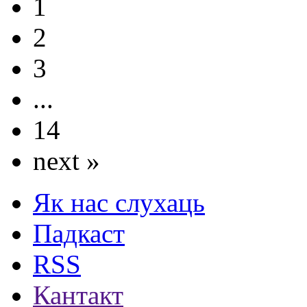
1
2
3
...
14
next »
Як нас слухаць
Падкаст
RSS
Кантакт