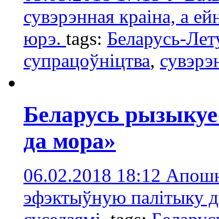
сувэрэнная краіна, а ей
юрэ.
tags:
Беларусь-Лет
супрацоўніцтва
,
сувэрэ
Беларусь рызыкуе 
да мора»
06.02.2018 18:12
Апошн
эфэктыўную палітыку до