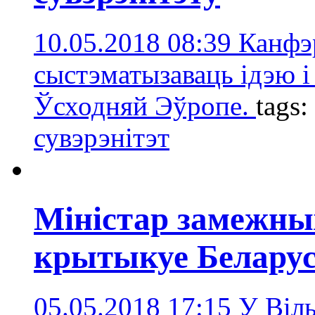
10.05.2018 08:39
Канфэ
сыстэматызаваць ідэю і
Ўсходняй Эўропе.
tags:
сувэрэнітэт
Міністар замежны
крытыкуе Белару
05.05.2018 17:15
У Віль