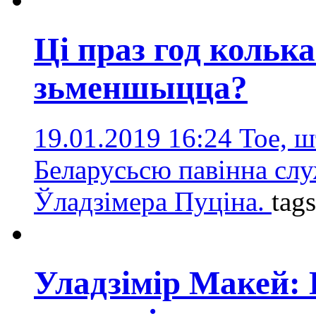
Ці праз год кольк
зьменшыцца?
19.01.2019 16:24
Тое, ш
Беларусьсю павінна сл
Ўладзімера Пуціна.
tag
Уладзімір Макей: