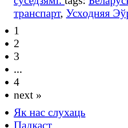
суседзямі.
tags:
Беларус
транспарт
,
Усходняя Эў
1
2
3
...
4
next »
Як нас слухаць
Падкаст