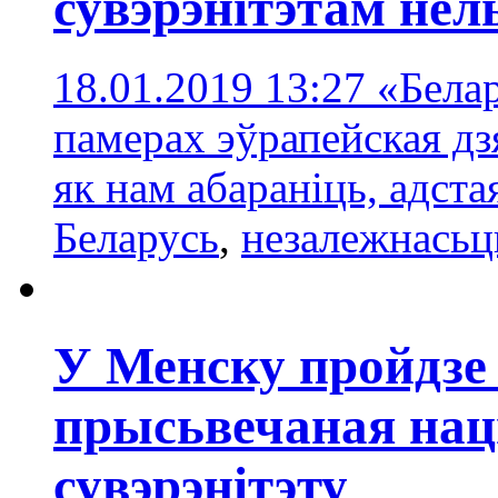
сувэрэнітэтам нел
18.01.2019 13:27
«Белар
памерах эўрапейская дз
як нам абараніць, адста
Беларусь
,
незалежнасьц
У Менску пройдзе
прысьвечаная на
сувэрэнітэту