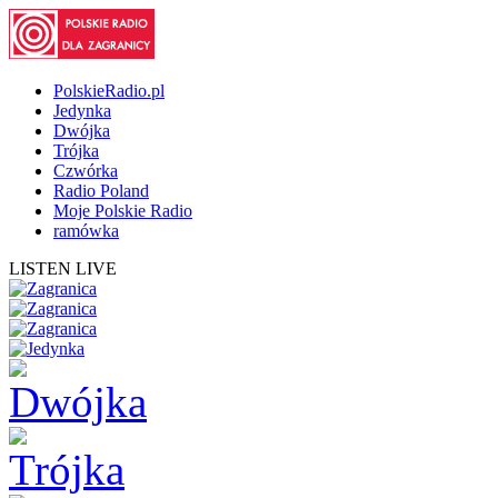
PolskieRadio.pl
Jedynka
Dwójka
Trójka
Czwórka
Radio Poland
Moje Polskie Radio
ramówka
LISTEN LIVE