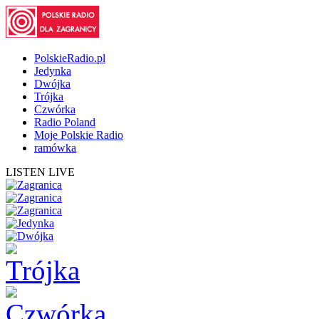
PolskieRadio.pl
Jedynka
Dwójka
Trójka
Czwórka
Radio Poland
Moje Polskie Radio
ramówka
LISTEN LIVE