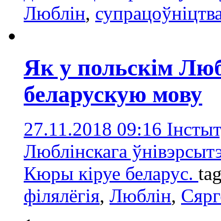
Люблін
,
супрацоўніцтв
Як у польскім Лю
беларускую мову
27.11.2018 09:16
Інстыт
Люблінскага ўнівэрсыт
Кюры кіруе беларус.
ta
філялёгія
,
Люблін
,
Сярг