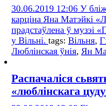
30.06.2019 12:06
У блі
карціна Яна Матэйкі «Л
прадстаўлена ў музэі «П
у Вільні.
tags:
Вільня
,
Г
Люблінская ўнія
,
Ян Ма
Распачаліся сьвят
«люблінскага цуд