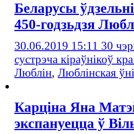
Беларусы ўдзельн
450-годзьдзя Любл
30.06.2019 15:11
30 чэр
сустрэча кіраўнікоў кр
Люблін
,
Люблінская ўн
Карціна Яна Матэ
экспануецца ў Віл