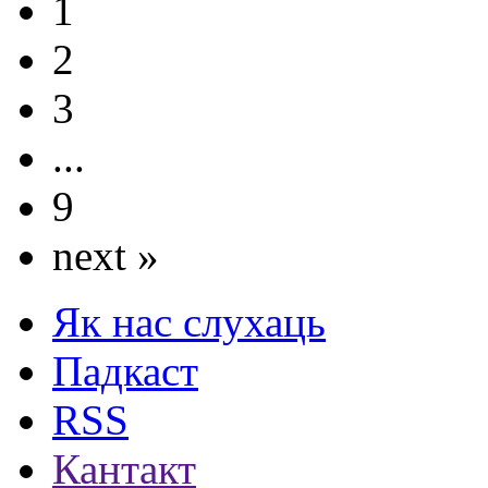
1
2
3
...
9
next »
Як нас слухаць
Падкаст
RSS
Кантакт