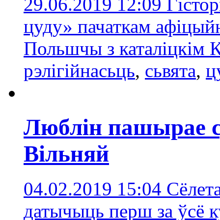
29.06.2019 12:09
Гістор
цуду» пачаткам афіцый
Польшчы з каталіцкім 
рэлігійнасьць
,
сьвята
,
ц
Люблін пашырае с
Вільняй
04.02.2019 15:04
Сёлета
датычыць перш за ўсё 