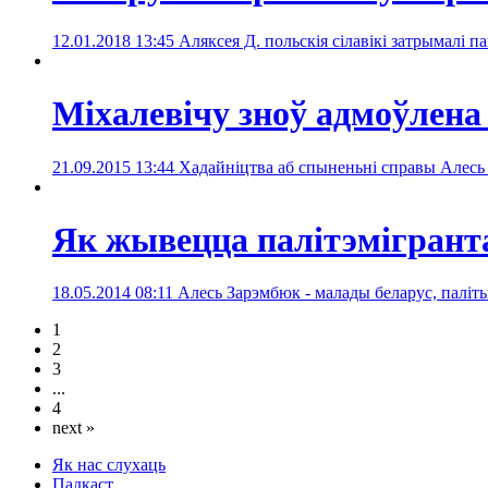
12.01.2018 13:45
Аляксея Д. польскія сілавікі затрымалі п
Міхалевічу зноў адмоўлен
21.09.2015 13:44
Хадайніцтва аб спыненьні справы Алесь М
Як жывецца палітэмігран
18.05.2014 08:11
Алесь Зарэмбюк - малады беларус, паліт
1
2
3
...
4
next »
Як нас слухаць
Падкаст