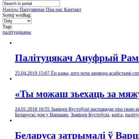
Навіны
Папулярнае
Пра нас
Кантакт
Sortuj według:
Tags
палітуцекачы
Палітуцякач Ануфрый Рама
25.04.2019 15:07
Ён кажа, што хоча заняцца асабістымі спр
«Ты можаш зьехаць за мяжу
24.01.2018 16:55
Зьміцер Кустоўскі распавядае пра сваю к
Беларускі дом у Варшаве
,
Зьміцер Кустоўскі
,
кніга
,
паліт
Беларуса затрымалі ў Варш