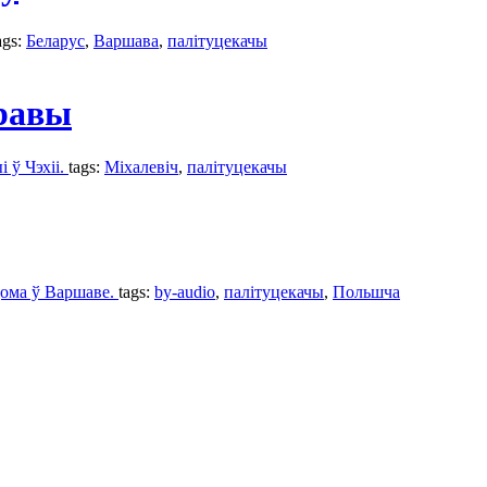
ags:
Беларус
,
Варшава
,
палітуцекачы
правы
 ў Чэхіі.
tags:
Міхалевіч
,
палітуцекачы
дома ў Варшаве.
tags:
by-audio
,
палітуцекачы
,
Польшчa