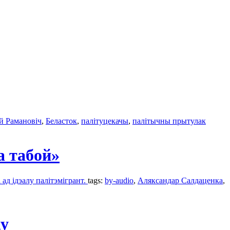
 Рамановіч
,
Беласток
,
палітуцекачы
,
палітычны прытулак
а табой»
ад ідэалу палітэмігрант.
tags:
by-audio
,
Аляксандар Салдаценка
,
ку