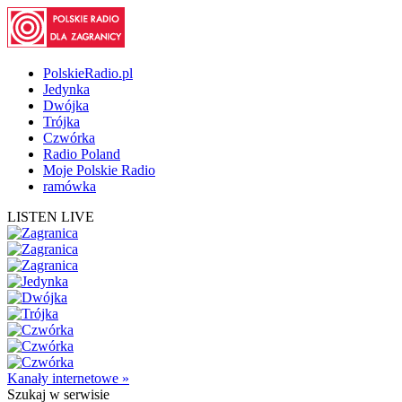
PolskieRadio.pl
Jedynka
Dwójka
Trójka
Czwórka
Radio Poland
Moje Polskie Radio
ramówka
LISTEN LIVE
Kanały internetowe »
Szukaj
w serwisie