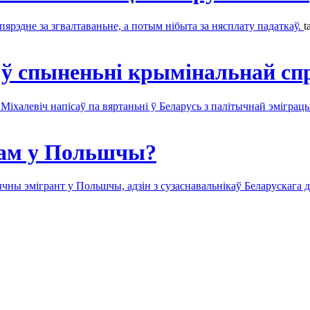
апярэдне за згвалтаваньне, а потым нібыта за нясплату падаткаў.
t
а ў спыненьні крымінальнай с
іхалевіч напісаў па вяртаньні ў Беларусь з палітычнай эміграцыі
там у Польшчы?
ычны эмігрант у Польшчы, адзін з сузаснавальнікаў Беларускага 