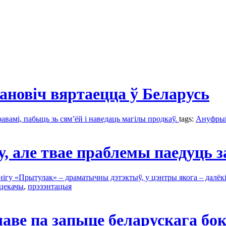
новіч вяртаецца ў Беларусь
авамі, пабыць зь сям’ёй і наведаць магілы продкаў.
tags:
Ануфрый
, але твае праблемы паедуць з
нігу «Прытулак» – драматычны дэтэктыў, у цэнтры якога – далёкі 
уцекачы
,
прэзэнтaцыя
аве па запыце беларускага бо