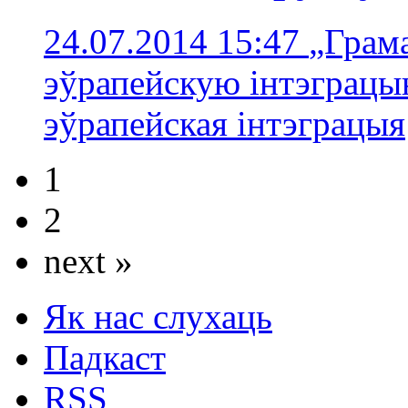
24.07.2014 15:47
„Грам
эўрапейскую інтэграцы
эўрапейская інтэграцыя
1
2
next »
Як нас слухаць
Падкаст
RSS