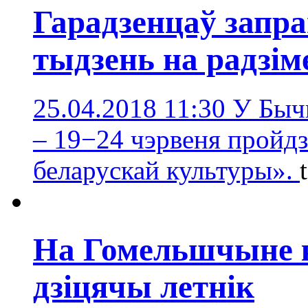
Гарадзенцаў запр
тыдзень на радзім
25.04.2018 11:30
У Бычк
– 19−24 чэрвеня пройдз
беларускай культуры».
На Гомельшчыне к
дзіцячы летнік