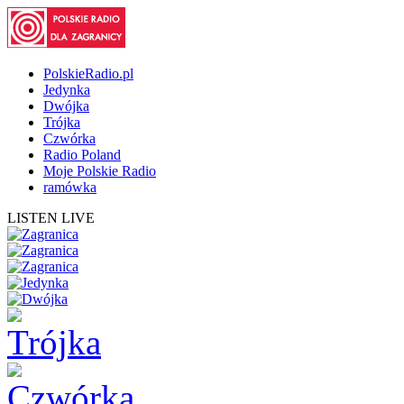
PolskieRadio.pl
Jedynka
Dwójka
Trójka
Czwórka
Radio Poland
Moje Polskie Radio
ramówka
LISTEN LIVE