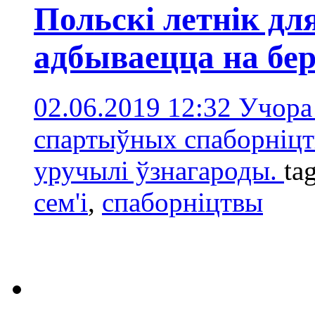
Польскі летнік для
адбываецца на бе
02.06.2019 12:32
Учора 
спартыўных спаборніцт
уручылі ўзнагароды.
ta
сем'і
,
спаборніцтвы