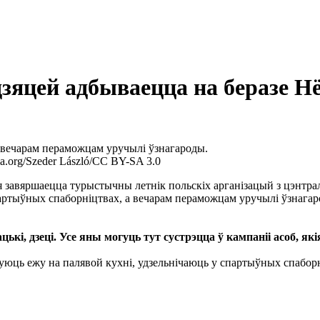
 дзяцей адбываецца на беразе 
а вечарам пераможцам уручылі ўзнагароды.
.org/Szeder László/CC BY-SA 3.0
завяршаецца турыстычны летнік польскіх арганізацый з цэнтраль
партыўных спаборніцтвах, а вечарам пераможцам уручылі ўзнагар
кі, дзеці. Усе яны могуць тут сустрэцца ў кампаніі асоб, як
уюць ежу на палявой кухні, удзельнічаюць у спартыўных спаборні