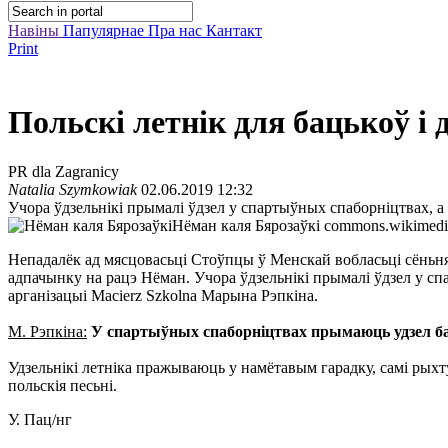
Навіны
Папулярнае
Пра нас
Кантакт
Print
Польскі летнік для бацькоў і
PR dla Zagranicy
Natalia Szymkowiak
02.06.2019 12:32
Учора ўдзельнікі прымалі ўдзел у спартыўных спаборніцтвах, 
Нёман каля Бярозаўкі
commons.wikimedia
Непадалёк ад мясцовасьці Стоўпцы ў Менскай вобласьці сёньня 
адпачынку на рацэ Нёман. Учора ўдзельнікі прымалі ўдзел у с
арганізацыі Macierz Szkolna Марына Рэпкіна.
М. Рэпкіна:
У спартыўных спаборніцтвах прымаюць удзел баць
Удзельнікі летніка пражываюць у намётавым гарадку, самі рыхт
польскія песьні.
У. Пац/нг