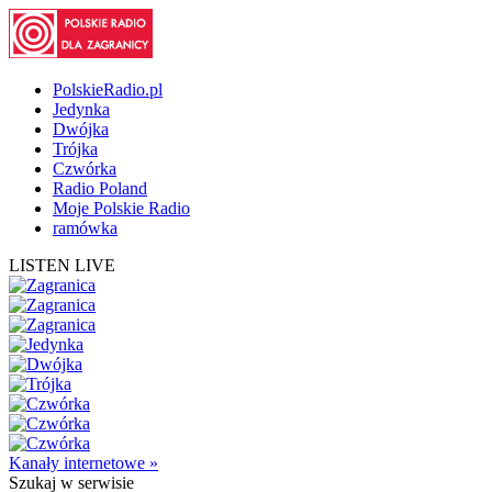
PolskieRadio.pl
Jedynka
Dwójka
Trójka
Czwórka
Radio Poland
Moje Polskie Radio
ramówka
LISTEN LIVE
Kanały internetowe »
Szukaj
w serwisie