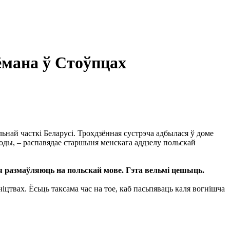
Нёмана ў Стоўпцах
най часткі Беларусі. Трохдзённая сустрэча адбылася ў доме
оды, – распавядае старшыня менскага аддзелу польскай
ія размаўляюць на польскай мове. Гэта вельмі цешыць.
цтвах. Ёсьць таксама час на тое, каб пасьпяваць каля вогнішча