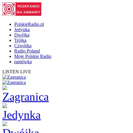
PolskieRadio.pl
Jedynka
Dwójka
Trójka
Czwórka
Radio Poland
Moje Polskie Radio
ramówka
LISTEN LIVE