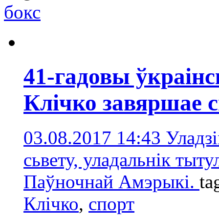
бокс
41-гадовы ўкраінс
Клічко завяршае с
03.08.2017 14:43
Уладзі
сьвету, уладальнік тыт
Паўночнай Амэрыкі.
ta
Клічко
,
спорт