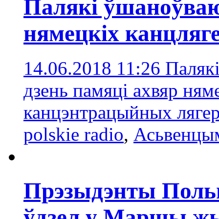
Палякі ўшаноўваю
нямецкіх канцляге
14.06.2018 11:26
Паляк
дзень памяці ахвяр ня
канцэнтрацыйных лягера
polskie radio
,
Асьвенцы
Прэзыдэнты Польш
ўдзел у Маршы ж