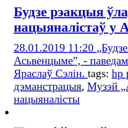
Будзе рэакцыя ўл
нацыяналістаў у 
28.01.2019 11:20
„Будзе
Асьвенцыме”, - паведам
Яраслаў Сэлін.
tags:
hp 
дэманстрацыя
,
Музэй „
нацыяналісты