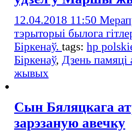
12.04.2018 11:50
Мерап
тэрыторыі былога гітле
Біркенаў.
tags:
hp polski
Біркенаў
,
Дзень памяці 
жывых
Сын Бяляцкага ат
зарэзаную авечку