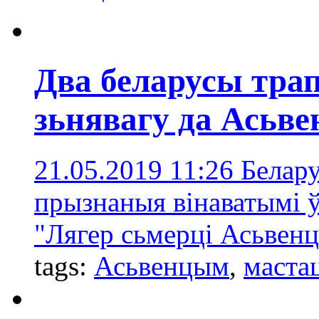
Два беларусы трап
зьнявагу да Асьв
21.05.2019 11:26
Белару
прызнаныя вінаватымі ў
"Лягер сьмерці Асьвенц
tags:
Асьвенцым
,
маста