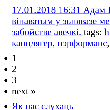
17.01.2018 16:31
Адам 
вінаватым у зьнявазе ме
забойстве авечкі.
tags:
h
канцлягер
,
пэрформанс
1
2
3
next »
Як нас слухаць