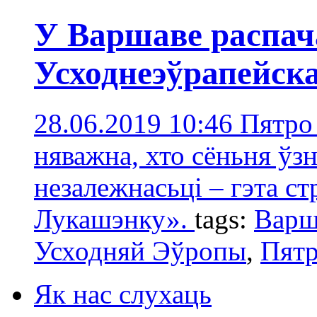
У Варшаве распач
Усходнеэўрапейск
28.06.2019 10:46
Пятро 
няважна, хто сёньня ўз
незалежнасьці – гэта ст
Лукашэнку».
tags:
Варш
Усходняй Эўропы
,
Пятр
Як нас слухаць