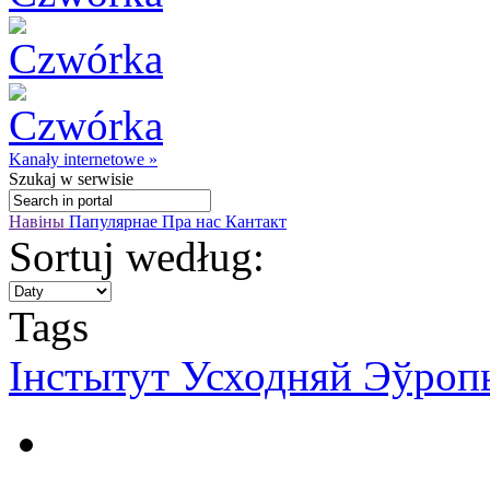
Kanały internetowe »
Szukaj
w serwisie
Навіны
Папулярнае
Пра нас
Кантакт
Sortuj według:
Tags
Інстытут Усходняй Эўроп