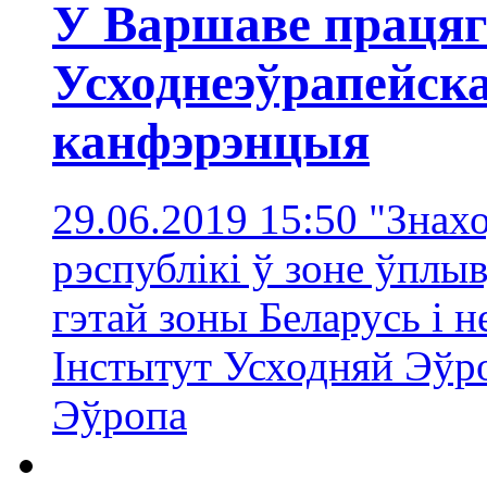
У Варшаве працяг
Усходнеэўрапейск
канфэрэнцыя
29.06.2019 15:50
"Знахо
рэспублікі ў зоне ўплыв
гэтай зоны Беларусь і н
Інстытут Усходняй Эўр
Эўропa