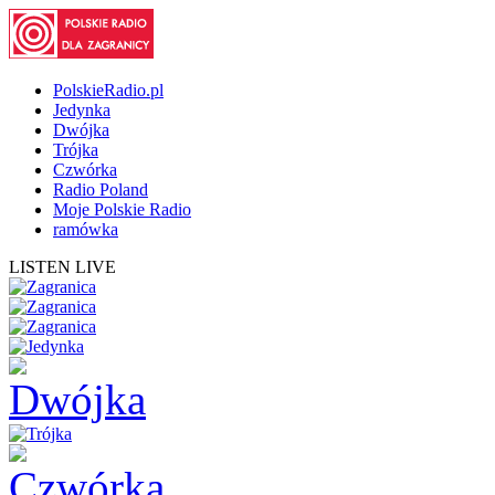
PolskieRadio.pl
Jedynka
Dwójka
Trójka
Czwórka
Radio Poland
Moje Polskie Radio
ramówka
LISTEN LIVE