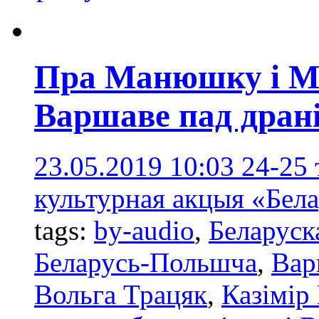
Пра Манюшку і Ма
Варшаве пад драні
23.05.2019 10:03
24-25
культурная акцыя «Бела
tags:
by-audio
,
Беларуск
Беларусь-Польшча
,
Вар
Вольга Трацяк
,
Казімір