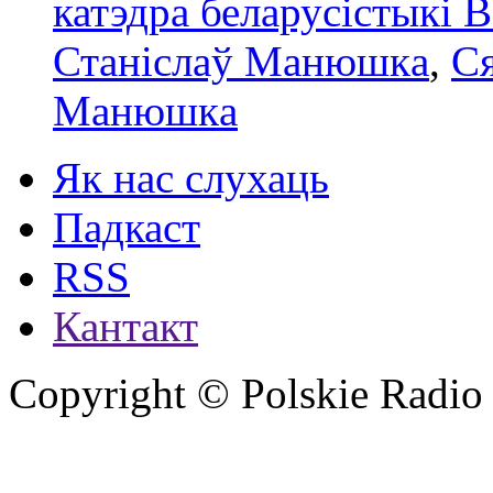
катэдра беларусістыкі 
Станіслаў Манюшкa
,
С
Манюшкa
Як нас слухаць
Падкаст
RSS
Кантакт
Copyright © Polskie Radio