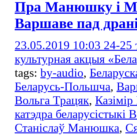
Пра Манюшку і Ма
Варшаве пад драні
23.05.2019 10:03
24-25
культурная акцыя «Бела
tags:
by-audio
,
Беларуск
Беларусь-Польшча
,
Вар
Вольга Трацяк
,
Казімір
катэдра беларусістыкі 
Станіслаў Манюшкa
,
С