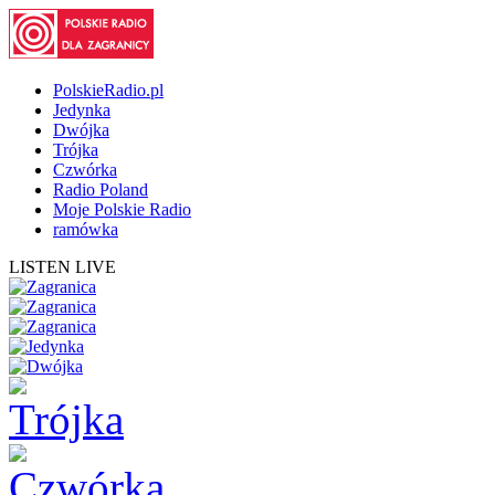
PolskieRadio.pl
Jedynka
Dwójka
Trójka
Czwórka
Radio Poland
Moje Polskie Radio
ramówka
LISTEN LIVE