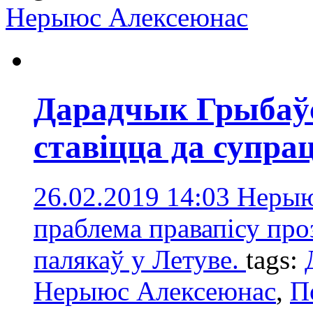
Нерыюс Алексеюнас
Дарадчык Грыбаў
ставіцца да супр
26.02.2019 14:03
Нерыю
праблема правапісу про
палякаў у Летуве.
tags:
Нерыюс Алексеюнас
,
П