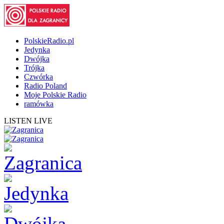
PolskieRadio.pl
Jedynka
Dwójka
Trójka
Czwórka
Radio Poland
Moje Polskie Radio
ramówka
LISTEN LIVE