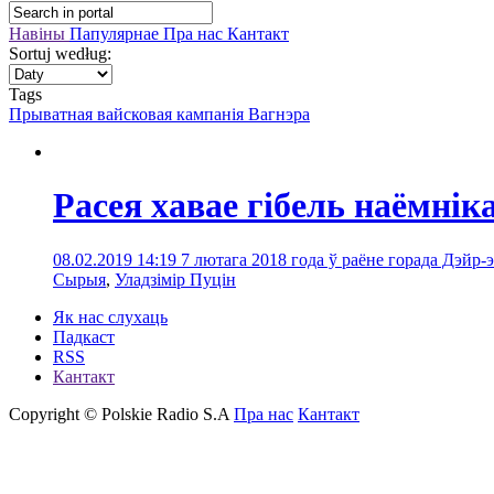
Навіны
Папулярнае
Пра нас
Кантакт
Sortuj według:
Tags
Прыватная вайсковая кампанія Вагнэра
Расея хавае гібель наёмнік
08.02.2019 14:19
7 лютага 2018 года ў раёне горада Дэйр-э
Сырыя
,
Уладзімір Пуцін
Як нас слухаць
Падкаст
RSS
Кантакт
Copyright © Polskie Radio S.A
Пра нас
Кантакт