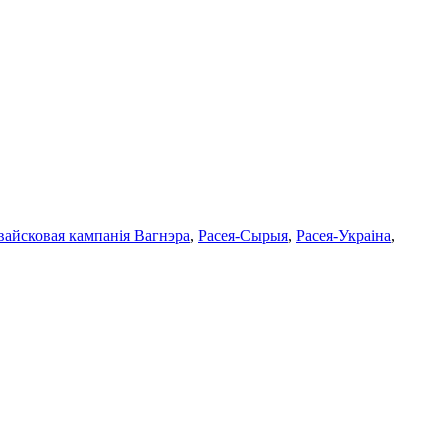
вайсковая кампанія Вагнэра
,
Расея-Сырыя
,
Расея-Украіна
,