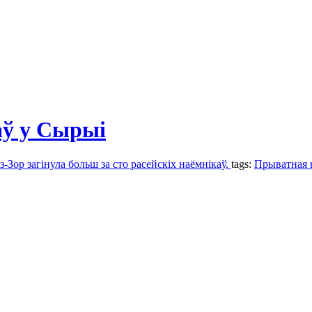
аў у Сырыі
з-Зор загінула больш за сто расейскіх наёмнікаў.
tags:
Прыватная 