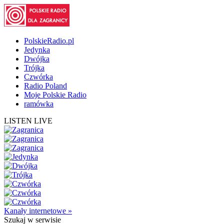
PolskieRadio.pl
Jedynka
Dwójka
Trójka
Czwórka
Radio Poland
Moje Polskie Radio
ramówka
LISTEN LIVE
Kanały internetowe »
Szukaj
w serwisie