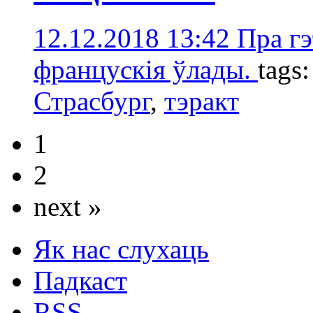
12.12.2018 13:42
Пра г
францускія ўлады.
tags
Страсбург
,
тэракт
1
2
next »
Як нас слухаць
Падкаст
RSS