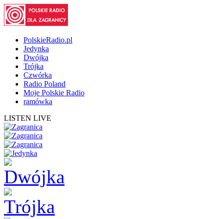
PolskieRadio.pl
Jedynka
Dwójka
Trójka
Czwórka
Radio Poland
Moje Polskie Radio
ramówka
LISTEN LIVE