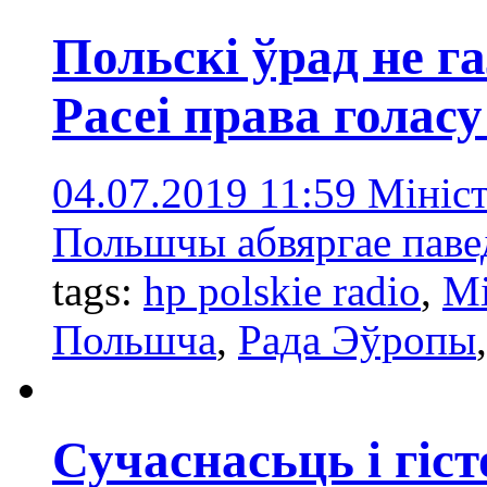
Польскі ўрад не г
Расеі права голасу
04.07.2019 11:59
Мініс
Польшчы абвяргае паве
tags:
hp polskie radio
,
Мі
Польшчa
,
Радa Эўропы
Сучаснасьць і гіс