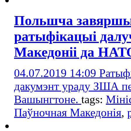
Польшча завяршы
ратыфікацыі далу
Македоніі да НАТ
04.07.2019 14:09
Ратыф
дакумэнт ураду ЗША п
Вашынгтоне.
tags:
Міні
Паўночная Македонія
,