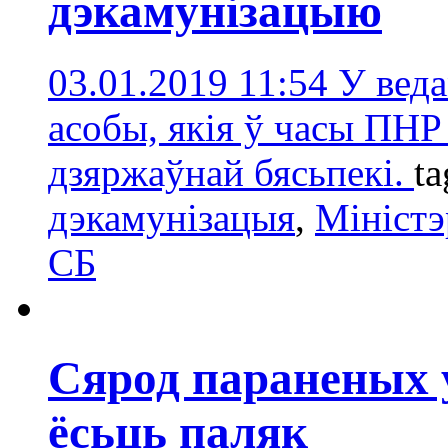
дэкамунізацыю
03.01.2019 11:54
У веда
асобы, якія ў часы ПНР
дзяржаўнай бясьпекі.
ta
дэкамунізацыя
,
Міністэ
СБ
Сярод параненых у
ёсьць паляк