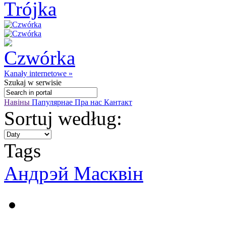
Kanały internetowe »
Szukaj
w serwisie
Навіны
Папулярнае
Пра нас
Кантакт
Sortuj według:
Tags
Андрэй Масквін