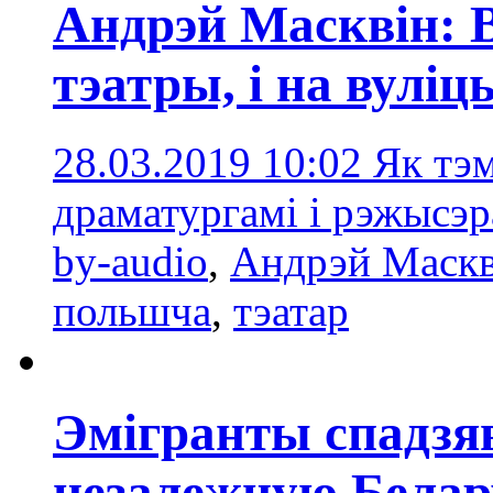
Андрэй Масквін: 
тэатры, і на вуліц
28.03.2019 10:02
Як тэ
драматургамі і рэжысэр
by-audio
,
Андрэй Маскв
польшча
,
тэатар
Эмігранты спадзяв
незалежную Белар