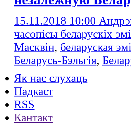
15.11.2018 10:00
Андрэй
часопісы беларускіх эм
Масквін
,
беларуская эм
Беларусь-Бэльгія
,
Бела
Як нас слухаць
Падкаст
RSS
Кантакт