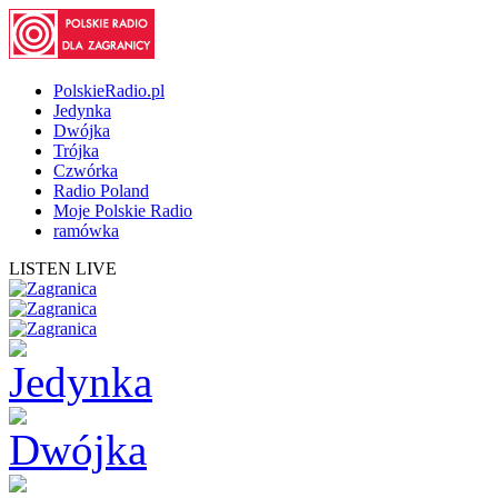
PolskieRadio.pl
Jedynka
Dwójka
Trójka
Czwórka
Radio Poland
Moje Polskie Radio
ramówka
LISTEN LIVE