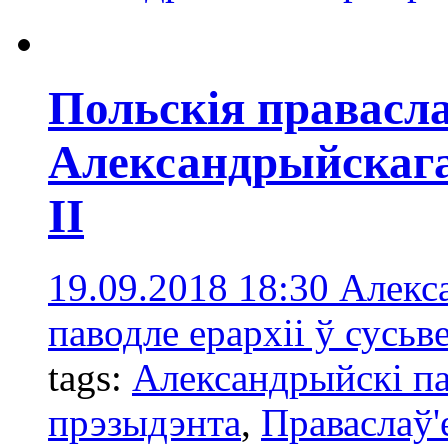
Польскія правасл
Александрыйскага
ІІ
19.09.2018 18:30
Алекса
паводле ерархіі ў сусьв
tags:
Александрыйскі п
прэзыдэнта
,
Праваслаў