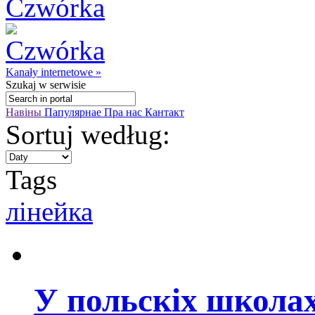
Kanały internetowe »
Szukaj
w serwisie
Навіны
Папулярнае
Пра нас
Кантакт
Sortuj według:
Tags
лінейка
У польскіх школа