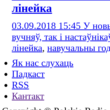
лінейка
03.09.2018 15:45
У нов
вучняў, так і настаўні
лінейка
,
навучальны го
Як нас слухаць
Падкаст
RSS
Кантакт