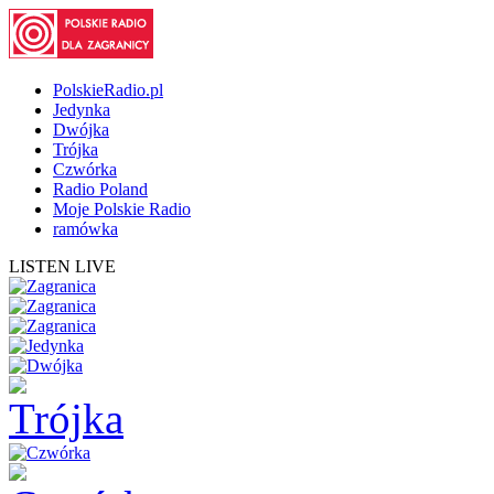
PolskieRadio.pl
Jedynka
Dwójka
Trójka
Czwórka
Radio Poland
Moje Polskie Radio
ramówka
LISTEN LIVE