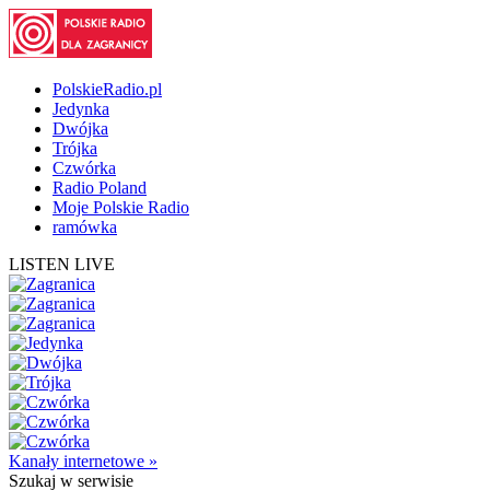
PolskieRadio.pl
Jedynka
Dwójka
Trójka
Czwórka
Radio Poland
Moje Polskie Radio
ramówka
LISTEN LIVE
Kanały internetowe »
Szukaj
w serwisie