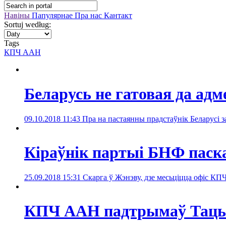
Навіны
Папулярнае
Пра нас
Кантакт
Sortuj według:
Tags
КПЧ ААН
Беларусь не гатовая да ад
09.10.2018 11:43
Пра на пастаянны прадстаўнік Беларусі 
Кіраўнік партыі БНФ паска
25.09.2018 15:31
Скарга ў Жэнэву, дзе месьціцца офіс КП
КПЧ ААН падтрымаў Таць