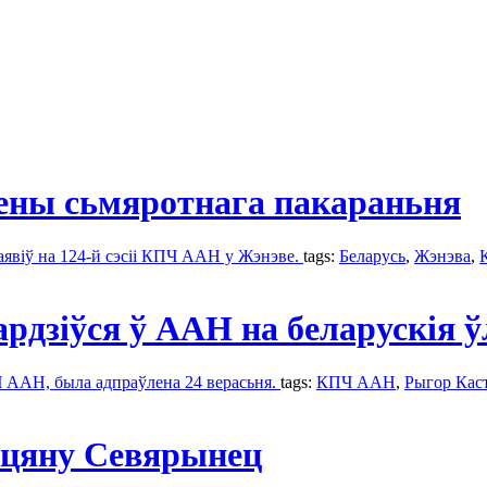
мены сьмяротнага пакараньня
заявіў на 124-й сэсіі КПЧ ААН у Жэнэве.
tags:
Беларусь
,
Жэнэвa
,
рдзіўся ў ААН на беларускія 
Ч ААН, была адпраўлена 24 верасьня.
tags:
КПЧ ААН
,
Рыгор Кас
цяну Севярынец