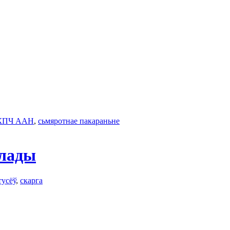
КПЧ ААН
,
сьмяротнае пакараньне
ўлады
тусёў
,
скаргa