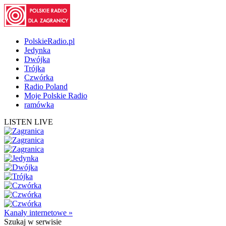
PolskieRadio.pl
Jedynka
Dwójka
Trójka
Czwórka
Radio Poland
Moje Polskie Radio
ramówka
LISTEN LIVE
Kanały internetowe »
Szukaj
w serwisie