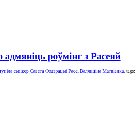
адмяніць роўмінг з Расеяй
тупіла сьпікер Савета Фэдэрацыі Расеі Валянціна Матвіенка.
tags