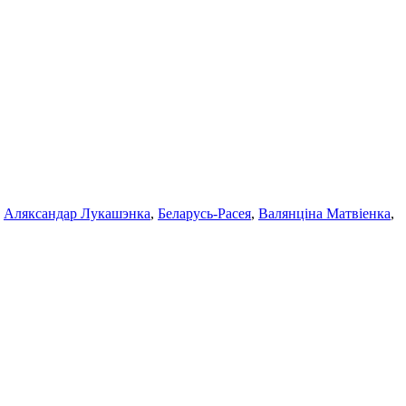
:
Аляксандар Лукашэнка
,
Беларусь-Расея
,
Валянціна Матвіенка
,