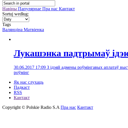
Навіны
Папулярнае
Пра нас
Кантакт
Sortuj według:
Tags
Валянціна Матвіенка
Лукашэнка падтрымаў ідэю 
30.06.2017 17:09
З ідэяй адмены роўмінгавых аплатаў выс
роўмінг
Як нас слухаць
Падкаст
RSS
Кантакт
Copyright © Polskie Radio S.A
Пра нас
Кантакт