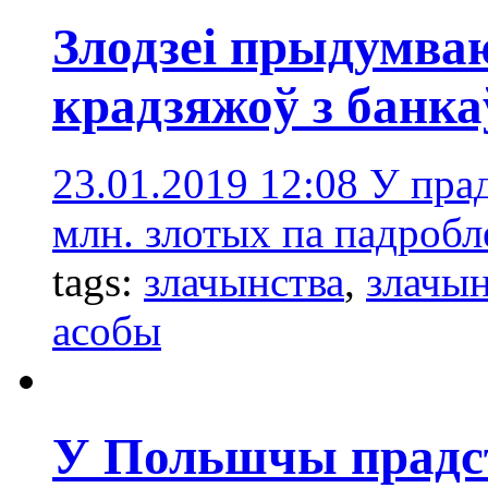
Злодзеі прыдумва
крадзяжоў з банка
23.01.2019 12:08
У пра
млн. злотых па падробл
tags:
злачынства
,
злачы
асобы
У Польшчы прадст