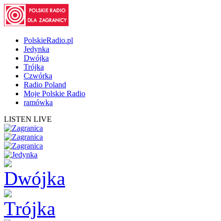
PolskieRadio.pl
Jedynka
Dwójka
Trójka
Czwórka
Radio Poland
Moje Polskie Radio
ramówka
LISTEN LIVE