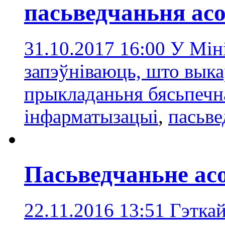
пасьведчаньня ас
31.10.2017 16:00
У Мін
запэўніваюць, што выка
прыкладаньня бясьпечн
інфарматызацыі
,
пасьве
Пасьведчаньне ас
22.11.2016 13:51
Гэтка