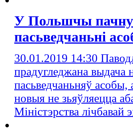
У Польшчы пачну
пасьведчаньні ас
30.01.2019 14:30
Паводл
прадугледжана выдача 
пасьведчаньняў асобы, 
новыя не зьяўляецца а
Міністэрства лічбавай э