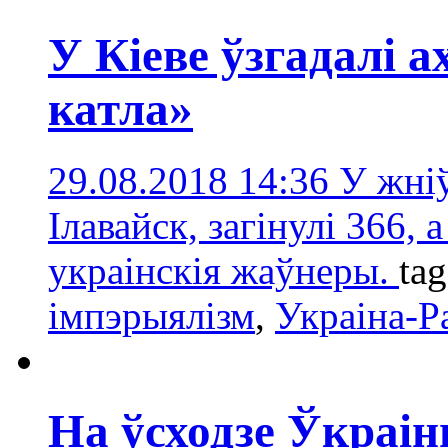
У Кіеве ўзгадалі 
катла»
29.08.2018 14:36
У жніў
Ілавайск, загінулі 366, а
украінскія жаўнеры.
ta
імпэрыялізм
,
Украіна-Р
На ўсходзе Ўкраі