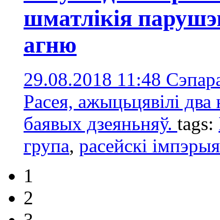
шматлікія парушэ
агню
29.08.2018 11:48
Сэпара
Расея, ажыцьцявілі два
баявых дзеяньняў.
tags:
група
,
расейскі імпэрыя
1
2
3