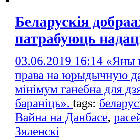
Беларускія добраа
патрабуюць надац
03.06.2019 16:14
«Яны 
права на юрыдычную дап
мінімум ганебна для д
бараніць».
tags:
беларус
Вайна на Данбасе
,
расе
Зяленскі