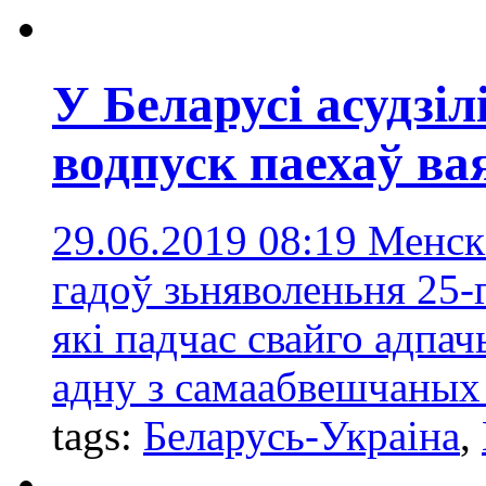
У Беларусі асудзіл
водпуск паехаў ва
29.06.2019 08:19
Менскі
гадоў зьняволеньня 25-
які падчас свайго адпач
адну з самаабвешчаных 
tags:
Беларусь-Украіна
,