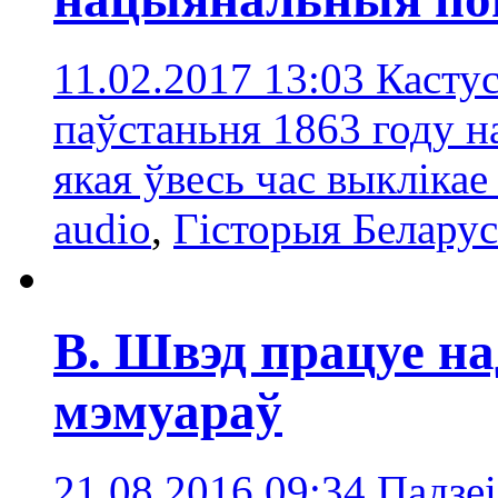
11.02.2017 13:03
Кастус
паўстаньня 1863 году на
якая ўвесь час выкліка
audio
,
Гісторыя Беларус
В. Швэд працуе на
мэмуараў
21.08.2016 09:34
Падзеі