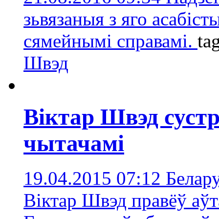
зьвязаныя з яго асабіст
сямейнымі справамі.
ta
Швэд
Віктар Швэд сустр
чытачамі
19.04.2015 07:12
Белару
Віктар Швэд правёў аўт