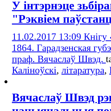
У інтэрнэце зьбір
"Рэквіем паўстан
11.02.2017 13:09
Кнігу 
1864. Гарадзенская губ
праф. Вячаслаў Швэд.
t
Каліноўскі
,
літаратура
,
Вячаслаў Швэд рэ
нацыянальныя пог