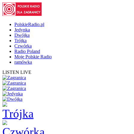
PolskieRadio.pl
Jedynka
Dwójka
Trójka
Czwórka
Radio Poland
Moje Polskie Radio
ramówka
LISTEN LIVE