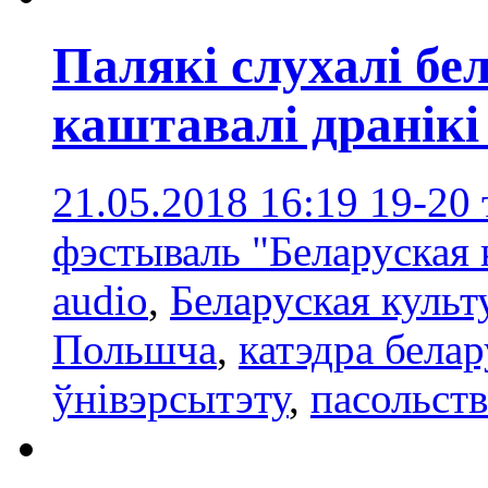
Палякі слухалі бел
каштавалі дранікі
21.05.2018 16:19
19-20
фэстываль "Беларуская 
audio
,
Беларуская культ
Польшча
,
катэдра бела
ўнівэрсытэту
,
пасольст