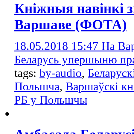
Кніжныя навінкі 
Варшаве (ФОТА)
18.05.2018 15:47
На Ва
Беларусь упершыню пра
tags:
by-audio
,
Беларуск
Польшча
,
Варшаўскі к
РБ у Польшчы