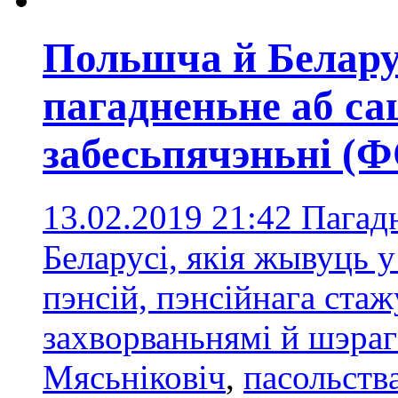
Польшча й Белару
пагадненьне аб с
забесьпячэньні (
13.02.2019 21:42
Пагад
Беларусі, якія жывуць 
пэнсій, пэнсійнага стажу
захворваньнямі й шэра
Мясьніковіч
,
пасольств