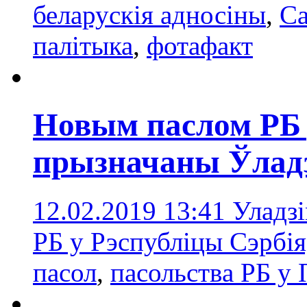
беларускія адносіны
,
Са
палітыка
,
фотафакт
Новым паслом РБ
прызначаны Ўлад
12.02.2019 13:41
Уладз
РБ у Рэспубліцы Сэрбія
пасол
,
пасольствa РБ у