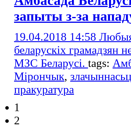
Амбасада Беларус
запыты з-за напад
19.04.2018 14:58
Любыя
беларускіх грамадзян н
МЗС Беларусі.
tags:
Амб
Мірончык
,
злачыннась
пракуратурa
1
2