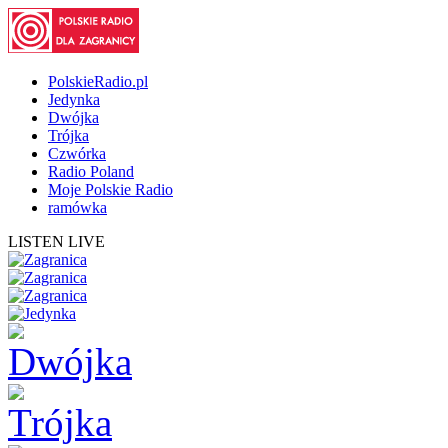
PolskieRadio.pl
Jedynka
Dwójka
Trójka
Czwórka
Radio Poland
Moje Polskie Radio
ramówka
LISTEN LIVE