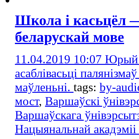
Школа і касьцёл 
беларускай мове
11.04.2019 10:07
Юрый 
асаблівасьці палянізма
маўленьні.
tags:
by-audi
мост
,
Варшаўскі ўнівэр
Варшаўскага ўнівэрсыт
Нацыянальнай акадэміі 