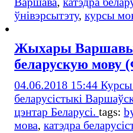
Варшава
,
катэдра белар
ўнівэрсытэту
,
курсы мо
Жыхары Варшавы
беларускую мову 
04.06.2018 15:44
Курсы 
беларусістыкі Варшаўск
цэнтар Беларусі.
tags:
b
мова
,
катэдра беларусі