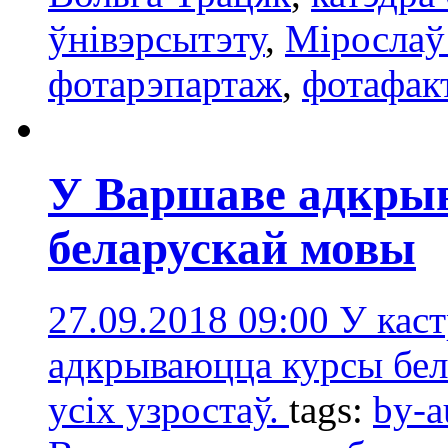
ўнівэрсытэту
,
Мірослаў
фотарэпартаж
,
фотафак
У Варшаве адкры
беларускай мовы
27.09.2018 09:00
У кас
адкрываюцца курсы бе
усіх узростаў.
tags:
by-a