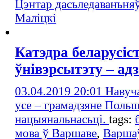
Цэнтар дасьледаваньня
Маліцкі
Катэдра беларусі
ўнівэрсытэту – ад
03.04.2019 20:01
Навуча
усе – грамадзяне Польш
нацыянальнасьці.
tags:
мова ў Варшаве
,
Варшаў