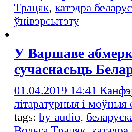
Трацяк
,
катэдра белару
ўнівэрсытэту
У Варшаве абмерка
сучаснасьць Бела
01.04.2019 14:41
Канфэ
літаратурныя і моўныя 
tags:
by-audio
,
беларуск
Вольга Трацяк
,
катэдра