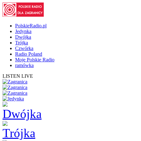
PolskieRadio.pl
Jedynka
Dwójka
Trójka
Czwórka
Radio Poland
Moje Polskie Radio
ramówka
LISTEN LIVE