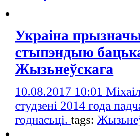
Украіна прызнач
стыпэндыю бацька
Жызьнеўскага
10.08.2017 10:01
Міхаіл
студзені 2014 года пад
годнасьці.
tags:
Жызьне