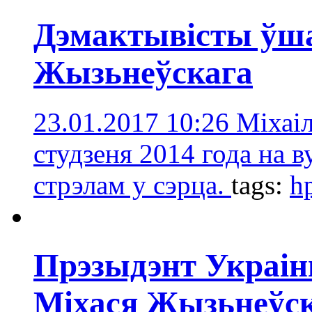
Дэмактывісты ўша
Жызьнеўскага
23.01.2017 10:26
Міхаіл
студзеня 2014 года на в
стрэлам у сэрца.
tags:
hp
Прэзыдэнт Украі
Міхася Жызьнеўс