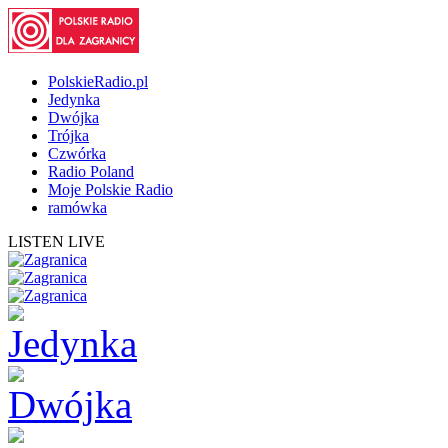
PolskieRadio.pl
Jedynka
Dwójka
Trójka
Czwórka
Radio Poland
Moje Polskie Radio
ramówka
LISTEN LIVE