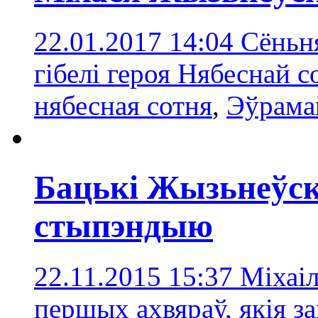
22.01.2017 14:04
Сёньня
гібелі героя Нябеснай с
нябесная сотня
,
Эўрама
Бацькі Жызьнеўс
стыпэндыю
22.11.2015 15:37
Міхаіл
першых ахвяраў, якія за