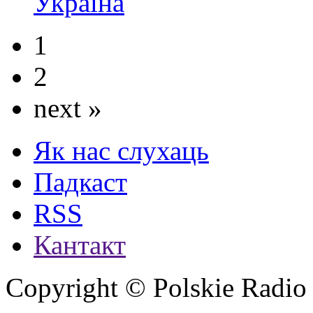
Украінa
1
2
next »
Як нас слухаць
Падкаст
RSS
Кантакт
Copyright © Polskie Radio