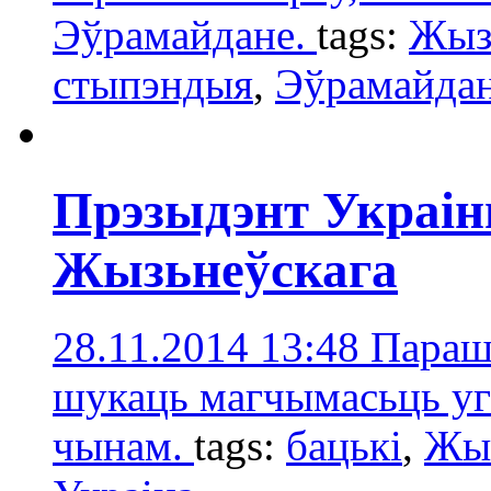
Эўрамайдане.
tags:
Жыз
стыпэндыя
,
Эўрамайда
Прэзыдэнт Украіны
Жызьнеўскага
28.11.2014 13:48
Парашэ
шукаць магчымасьць уг
чынам.
tags:
бацькі
,
Жыз