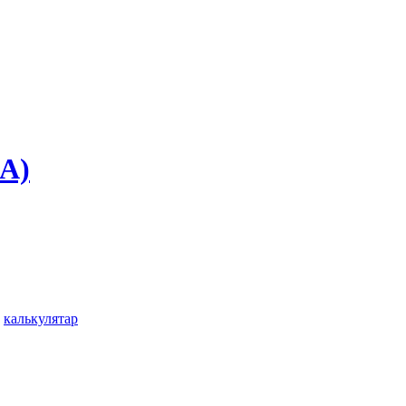
ЭА)
,
калькулятар