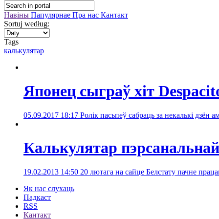
Навіны
Папулярнае
Пра нас
Кантакт
Sortuj według:
Tags
калькулятар
Японец сыграў хіт Despaci
05.09.2017 18:17
Ролік пасьпеў сабраць за некалькі дзён а
Калькулятар пэрсанальнай
19.02.2013 14:50
20 лютага на сайце Белстату пачне прац
Як нас слухаць
Падкаст
RSS
Кантакт