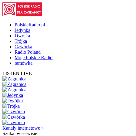
PolskieRadio.pl
Jedynka
Dwójka
Trójka
Czwórka
Radio Poland
Moje Polskie Radio
ramówka
LISTEN LIVE
Kanały internetowe »
Szukaj
w serwisie