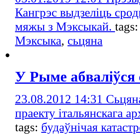
Кангрэс выдзеліць срод
мяжы з Мэксыкай.
tags
Мэксыка
,
сьцяна
У Рыме абваліўся 
23.08.2012 14:31
Сьцян
праекту італьянскага а
tags:
будаўнічая катаст