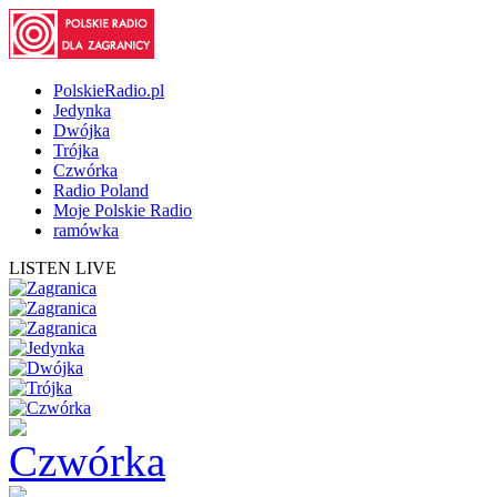
PolskieRadio.pl
Jedynka
Dwójka
Trójka
Czwórka
Radio Poland
Moje Polskie Radio
ramówka
LISTEN LIVE