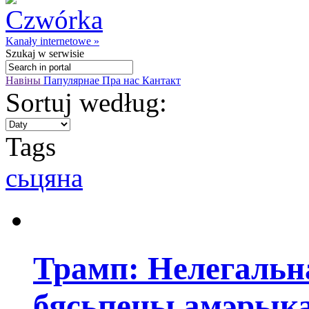
Kanały internetowe »
Szukaj
w serwisie
Навіны
Папулярнае
Пра нас
Кантакт
Sortuj według:
Tags
сьцяна
Трамп: Нелегальн
бясьпецы амэрык