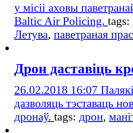
у місіі аховы паветран
Baltic Air Policing.
tags:
Летува
,
паветраная пра
Дрон даставіць кр
26.02.2018 16:07
Палякі
дазволяць тэставаць н
дронаў.
tags:
дрон
,
мані