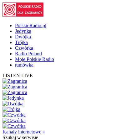
PolskieRadio.pl
Jedynka
Dwójka
Trójka
Czwórka
Radio Poland
Moje Polskie Radio
ramówka
LISTEN LIVE
Kanały internetowe »
Szukaj
w serwisie