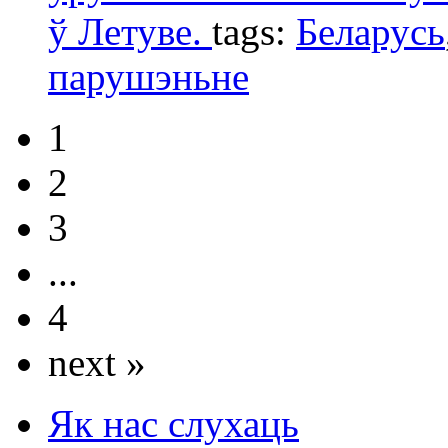
ў Летуве.
tags:
Беларусь
парушэньне
1
2
3
...
4
next »
Як нас слухаць