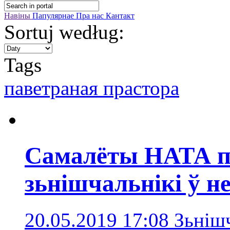
Навіны
Папулярнае
Пра нас
Кантакт
Sortuj według:
Tags
паветраная прастора
Самалёты НАТА пе
зьнішчальнікі ў н
20.05.2019 17:08
Зьнішч