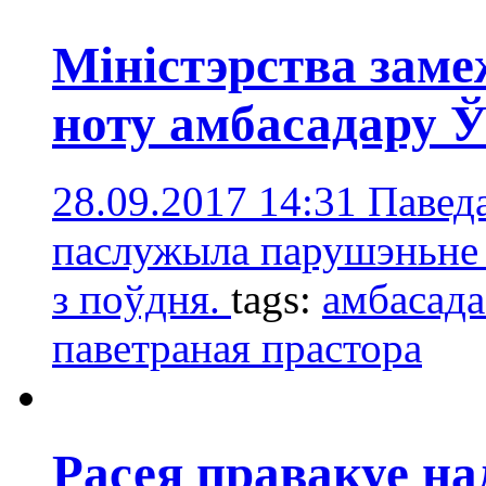
Міністэрства зам
ноту амбасадару 
28.09.2017 14:31
Павед
паслужыла парушэньне 
з поўдня.
tags:
амбасада
паветраная прастора
Расея правакуе н