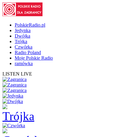
PolskieRadio.pl
Jedynka
Dwójka
Trójka
Czwórka
Radio Poland
Moje Polskie Radio
ramówka
LISTEN LIVE