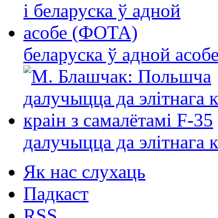
беларуска ў адной асо
далучыцца да элітнага ко
Як нас слухаць
Падкаст
RSS