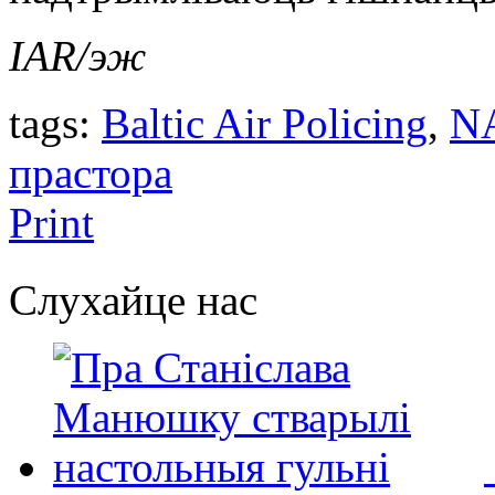
IAR/эж
tags:
Baltic Air Policing
,
N
прастора
Print
Слухайце нас