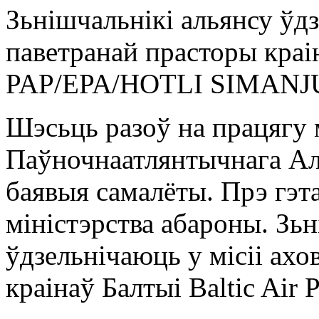
Зьнішчальнікі альянсу ўдз
паветранай прасторы краіна
PAP/EPA/HOTLI SIMAN
Шэсьць разоў на працягу 
Паўночнаатлянтычнага Аль
баявыя самалёты. Прэ гэта
міністэрства абароны. Зьн
ўдзельнічаюць у місіі ах
краінаў Балтыі Baltic Air P