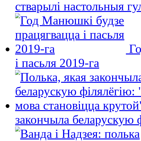
стварылі настольныя гу
Го
і пасьля 2019-га
закончыла беларускую фі