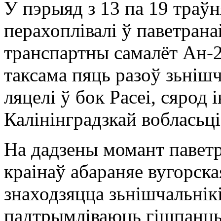
У пэрыяд з 13 па 19 траў
перахоплівалі ў паветрана
транспартны самалёт Ан-2
таксама пяць разоў зьнішч
ляцелі ў бок Расеі, сярод 
Калінінградзкай вобласьці
На дадзены момант павет
краінаў абараняе вугорска
знаходзяцца зьнішчальнік
падтрымліваюць гішпанцы 