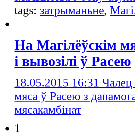
tags:
затрыманьне
,
Магі
На Магілёўскім мя
і вывозілі ў Расею
18.05.2015 16:31
Чалец 
мяса ў Расею з дапамог
мясакамбінат
1