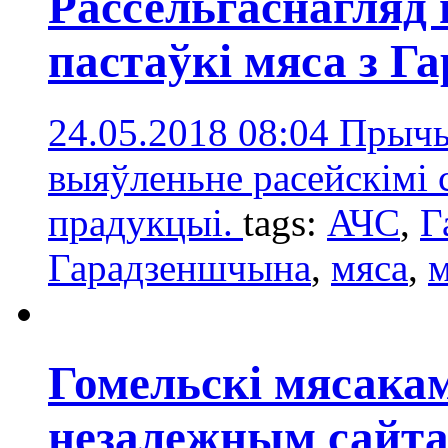
Рассельгаснагляд 
пастаўкі мяса з 
24.05.2018 08:04
Прычы
выяўленьне расейскімі 
прадукцыі.
tags:
АЧС
,
Г
Гарадзеншчынa
,
мяса
,
м
Гомельскі мясакам
незалежным сайт