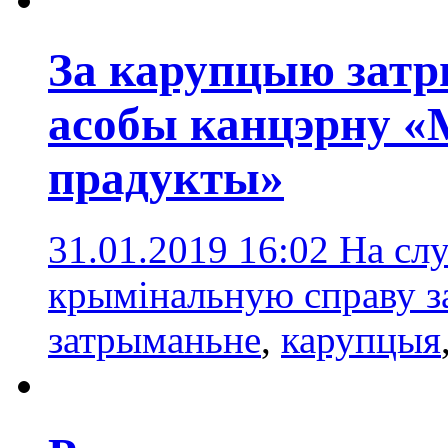
За карупцыю зат
асобы канцэрну 
прадукты»
31.01.2019 16:02
На слу
крымінальную справу з
затрыманьне
,
карупцыя