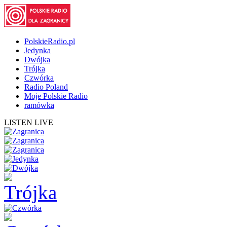
PolskieRadio.pl
Jedynka
Dwójka
Trójka
Czwórka
Radio Poland
Moje Polskie Radio
ramówka
LISTEN LIVE