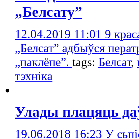
„Белсату”
12.04.2019 11:01
9 крас
„Белсат” адбыўся перат
„паклёпе”.
tags:
Белсат
,
тэхнікa
Улады плацяць даў
19.06.2018 16:23
У сьпі