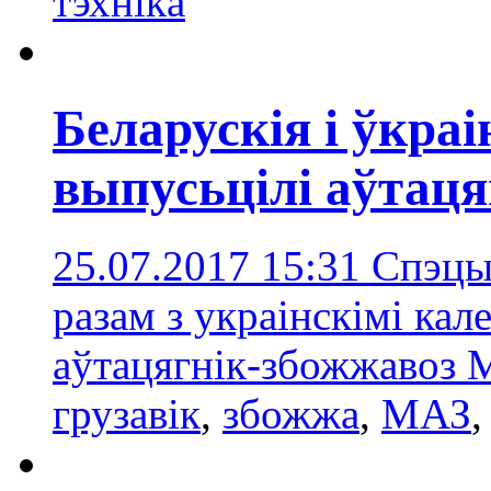
тэхнікa
Беларускія і ўкра
выпусьцілі аўтаця
25.07.2017 15:31
Спэцы
разам з украінскімі кал
аўтацягнік-збожжавоз
грузавік
,
збожжа
,
МАЗ