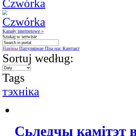
Kanały internetowe »
Szukaj
w serwisie
Навіны
Папулярнае
Пра нас
Кантакт
Sortuj według:
Tags
тэхнікa
Сьледчы камітэт в