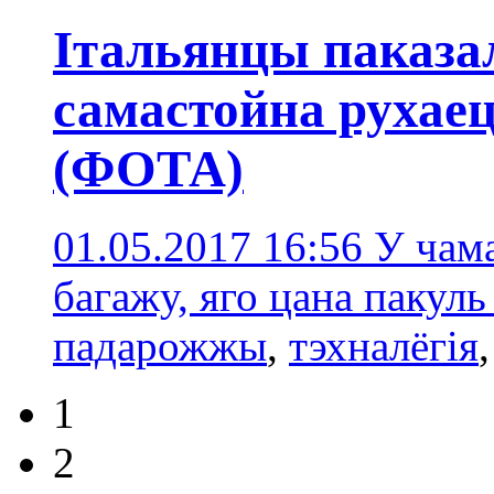
Італьянцы паказал
самастойна рухаец
(ФОТА)
01.05.2017 16:56
У чама
багажу, яго цана пакуль
падарожжы
,
тэхналёгія
1
2