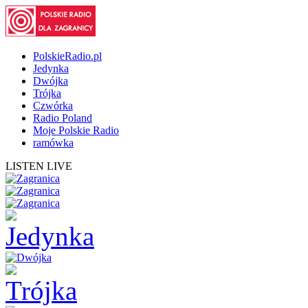
PolskieRadio.pl
Jedynka
Dwójka
Trójka
Czwórka
Radio Poland
Moje Polskie Radio
ramówka
LISTEN LIVE