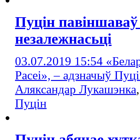
Пуцін павіншаваў
незалежнасьці
03.07.2019 15:54
«Бела
Расеі», – адзначыў Пуці
Аляксандар Лукашэнка
Пуцін
Пуцін абяцае хут