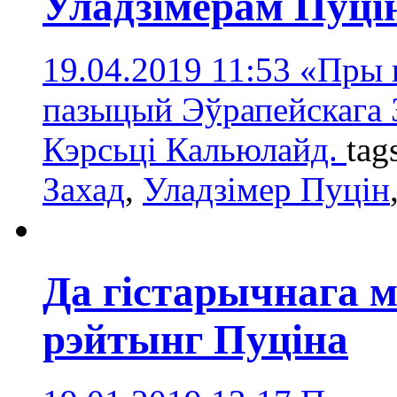
Уладзімерам Пуц
19.04.2019 11:53
«Пры г
пазыцый Эўрапейскага З
Кэрсьці Кальюлайд.
tag
Захад
,
Уладзімер Пуцін
Да гістарычнага м
рэйтынг Пуціна