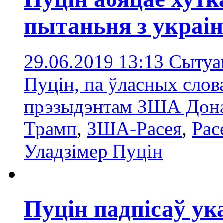
пытаньня з украін
29.06.2019 13:13
Сытуа
Пуцін, па ўласных слова
прэзыдэнтам ЗША Дон
Трамп
,
ЗША-Расея
,
Рас
Уладзімер Пуцін
Пуцін падпісаў у