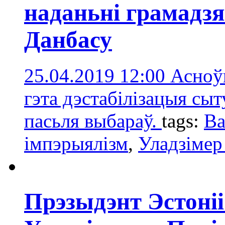
наданьні грамадз
Данбасу
25.04.2019 12:00
Асноў
гэта дэстабілізацыя сы
пасьля выбараў.
tags:
Ва
імпэрыялізм
,
Уладзімер
Прэзыдэнт Эстоніі