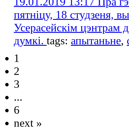
19.01.2019 13:17
Пра гэ
пятніцу, 18 студзеня, в
Усерасейскім цэнтрам д
думкі.
tags:
апытаньнe
,
1
2
3
...
6
next »