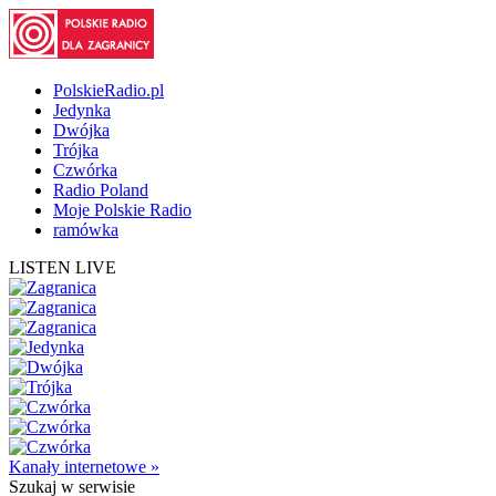
PolskieRadio.pl
Jedynka
Dwójka
Trójka
Czwórka
Radio Poland
Moje Polskie Radio
ramówka
LISTEN LIVE
Kanały internetowe »
Szukaj
w serwisie