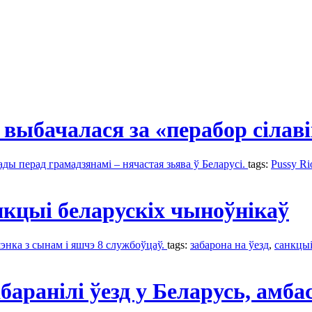
выбачалася за «перабор сілав
ды перад грамадзянамі – нячастая зьява ў Беларусі.
tags:
Pussy Ri
нкцыі беларускіх чыноўнікаў
нка з сынам і яшчэ 8 службоўцаў.
tags:
забаронa на ўезд
,
санкцы
аранілі ўезд у Беларусь, амба