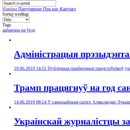
Навіны
Папулярнае
Пра нас
Кантакт
Sortuj według:
Tags
забаронa на ўезд
Адміністрацыя прэзыдэнта 
19.06.2019 14:52
Публічныя прабачэньні прадстаўнікоў ула
Трамп працягнуў на год са
14.06.2019 08:14
У санкцыйным сьпісе Аляксандар Лукашэ
Украінскай журналістцы заб