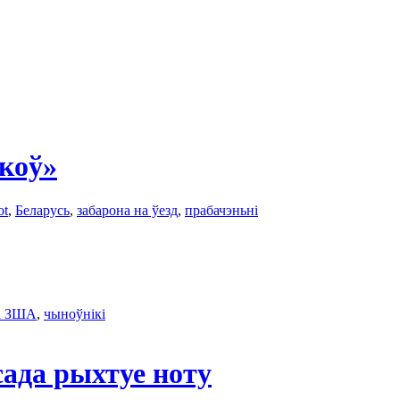
ікоў»
ot
,
Беларусь
,
забаронa на ўезд
,
прабачэньні
і ЗША
,
чыноўнікі
сада рыхтуе ноту