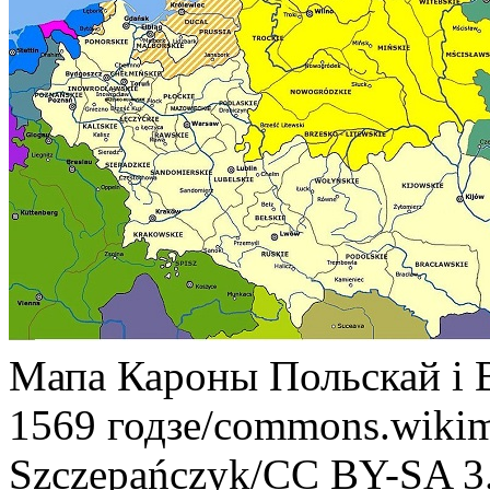
Мапа Кароны Польскай і В
1569 годзе/commons.wikim
Szczepańczyk/CC BY-SA 3