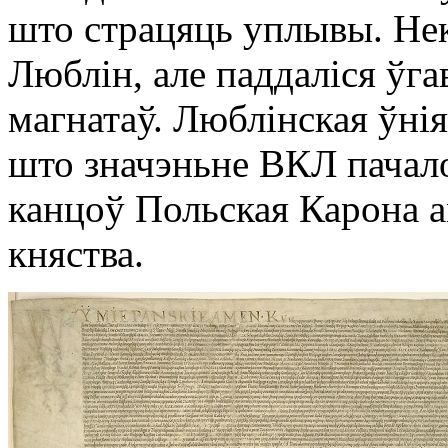
што страцяць уплывы. Нек
Люблін, але паддаліся ўга
магнатаў. Люблінская ўнія
што значэньне ВКЛ пачало
канцоў Польская Карона 
княства.