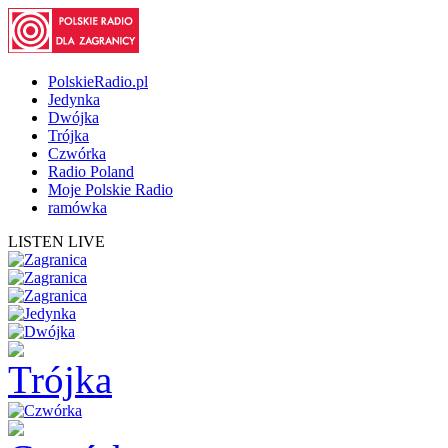
PolskieRadio.pl
Jedynka
Dwójka
Trójka
Czwórka
Radio Poland
Moje Polskie Radio
ramówka
LISTEN LIVE