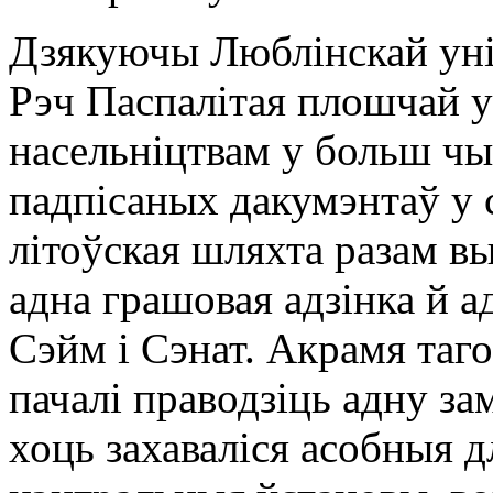
Дзякуючы Люблінскай уніі
Рэч Паспалітая плошчай у
насельніцтвам у больш чы
падпісаных дакумэнтаў у 
літоўская шляхта разам вы
адна грашовая адзінка й а
Сэйм і Сэнат. Акрамя таг
пачалі праводзіць адну з
хоць захаваліся асобныя д