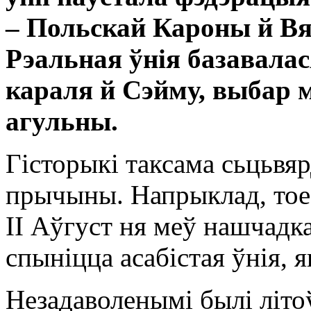
– Польскай Кароны й Вя
Рэальная ўнія базавалас
караля й Сэйму, выбар 
агульны.
Гісторыкі таксама сьцьвя
прычыны. Напрыклад, тое
II Аўгуст ня меў нашчадкаў
спыніцца асабістая ўнія, я
Незадаволенымі былі літоў