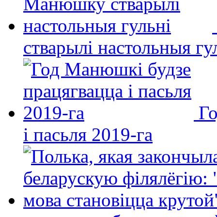
стварылі настольныя гу
Го
і пасьля 2019-га