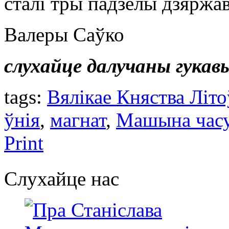
сталі тры падзелы дзяржа
Валеры Саўко
слухайце далучаны гукав
tags:
Вялікае Княства Літо
ўнія
,
магнат
,
Машына час
Print
Слухайце нас