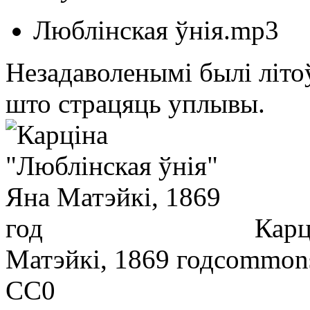
Люблінская ўнія.mp3
Незадаволенымі былі літоў
што страцяць уплывы.
Карц
Матэйкі, 1869 год
commons
CC0