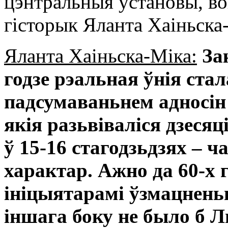
цэнтральныя ўстановы, во
гісторык Яланта Хаіньска
Яланта Хаіньска-Міка:
За
годзе рэальная ўнія стал
падсумаваньнем адносін
якія разьвіваліся дзеся
ў 15-16 стагодзьдзях – ч
характар. Ажно да 60-х г
ініцыятарамі ўзмацненьн
іншага боку не было б Лю