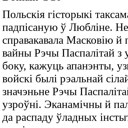
Польскія гісторыкі такса
падпісаную ў Любліне. Не
справакавала Масковію й 
вайны Рэчы Паспалітай з 
боку, кажуць апанэнты, у
войскі былі рэальнай сіла
значэньне Рэчы Паспалі
узроўні. Эканамічны й п
да распаду ўладных інсты