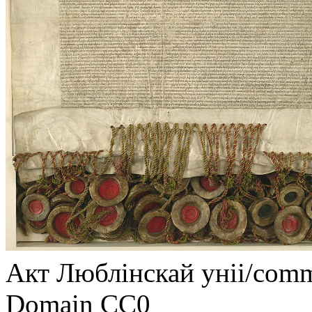
Акт Люблінскай уніі/comm
Domain CC0