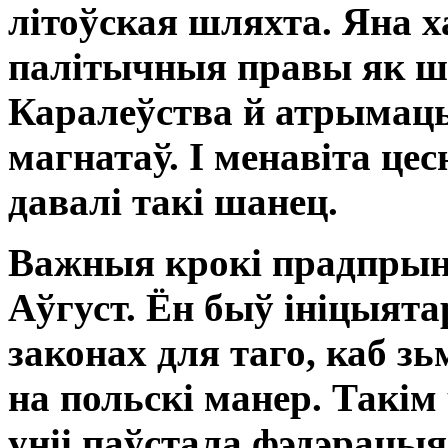
літоўская шляхта. Яна 
палітычныя правы як ш
Каралеўства й атрымац
магнатаў. І менавіта це
давалі такі шанец.
Важныя крокі прадпрын
Аўгуст. Ён быў ініцыята
законах для таго, каб 
на польскі манер. Такі
уніі паўстала фэдэрацы