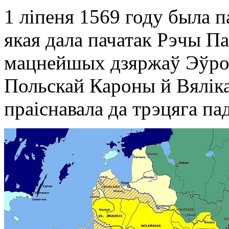
1 ліпеня 1569 году была п
якая дала пачатак Рэчы Па
мацнейшых дзяржаў Эўро
Польскай Кароны й Вяліка
праіснавала да трэцяга па