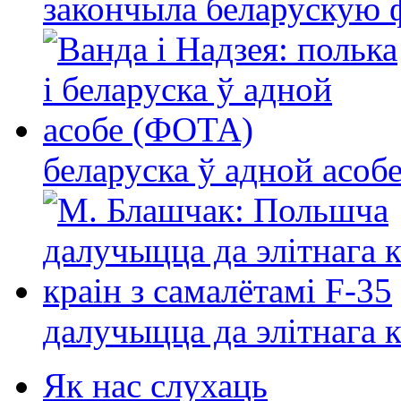
закончыла беларускую фі
беларуска ў адной асо
далучыцца да элітнага ко
Як нас слухаць