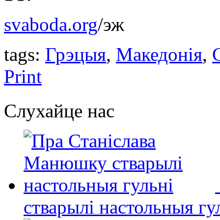
svaboda.org
/эж
tags:
Грэцыя
,
Македонія
,
Print
Слухайце нас
стварылі настольныя гу