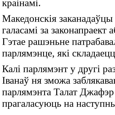
краінамі.
Македонскія заканадаўцы 
галасамі за законапраект 
Гэтае рашэньне патрабава
парлямэнце, які складаецц
Калі парлямэнт у другі р
Іванаў ня зможа заблякава
парлямэнта Талат Джафэр 
прагаласуюць на наступн