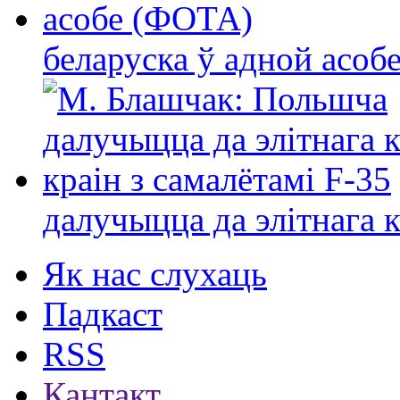
беларуска ў адной асо
далучыцца да элітнага ко
Як нас слухаць
Падкаст
RSS
Кантакт