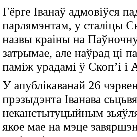
Гёрге Іванаў адмовіўся па
парлямэнтам, у сталіцы Ск
назвы краіны на Паўночн
затрымае, але наўрад ці 
паміж урадамі ў Скопʼі і 
У апублікаванай 26 чэрвен
прэзыдэнта Іванава сьцьв
неканстытуцыйным зьяўля
якое мае на мэце завяршэ