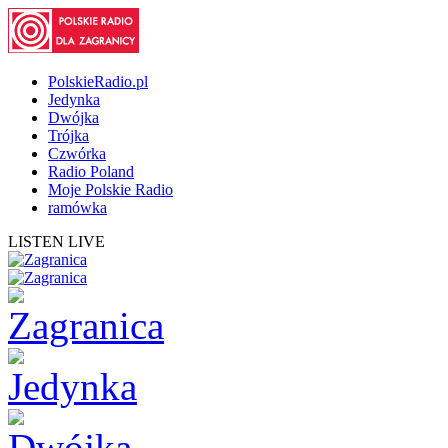
PolskieRadio.pl
Jedynka
Dwójka
Trójka
Czwórka
Radio Poland
Moje Polskie Radio
ramówka
LISTEN LIVE