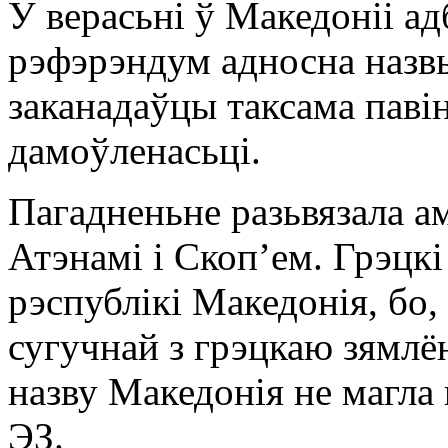
У верасьні ў Македоніі а
рэфэрэндум адносна назвы
заканадаўцы таксама паві
дамоўленасьці.
Пагадненьне разьвязала а
Атэнамі і Скопʼем. Грэцкі
рэспублікі Македонія, бо,
сугучнай з грэцкаю зямлё
назву Македонія не магла 
ЭЗ.