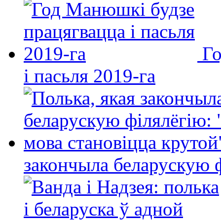
Го
і пасьля 2019-га
закончыла беларускую фі