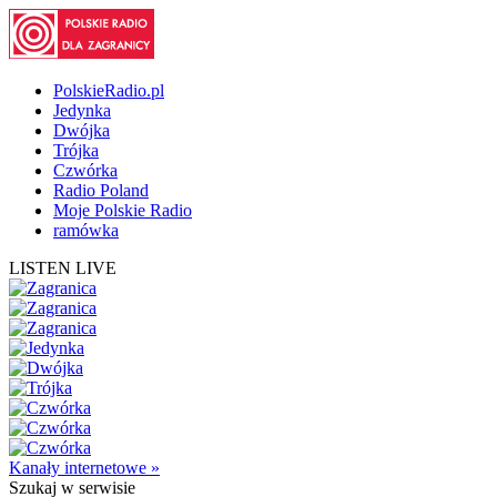
PolskieRadio.pl
Jedynka
Dwójka
Trójka
Czwórka
Radio Poland
Moje Polskie Radio
ramówka
LISTEN LIVE
Kanały internetowe »
Szukaj
w serwisie