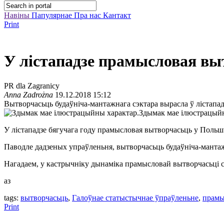
Навіны
Папулярнае
Пра нас
Кантакт
Print
У лістападзе прамысловая в
PR dla Zagranicy
Anna Zadrożna
19.12.2018 15:12
Вытворчасьць будаўніча-мантажнага сэктара вырасла ў лістапад
Здымак мае ілюстрацыйн
У лістападзе бягучага году прамысловая вытворчасьць у Польш
Паводле дадзеных упраўленьня, вытворчасьць будаўніча-мантажн
Нагадаем, у кастрычніку дынаміка прамысловай вытворчасьці с
аз
tags:
вытворчасьць
,
Галоўнае статыстычнае ўпраўленьне
,
прамы
Print