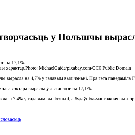
ытворчасьць у Польшчы вырасл
зе на 17,1%.
ы характар.
Photo: MichaelGaida/pixabay.com/CC0 Public Domain
чы вырасла на 4,7% у гадавым вылічэньні. Пра гэта паведаміла 
ага сэктара вырасла ў лістападзе на 17,1%.
клала 7,4% у гадавым вылічэньні, а будаўніча-мантажная вытвор
словасьць