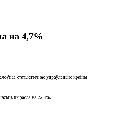
а на 4,7%
Галоўнае статыстычнае ўпраўленьне краіны.
часьць вырасла на 22,4%.