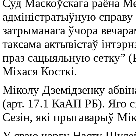
Суд Маскоўскага раёна Ме
адміністратыўную справу 
затрыманага ўчора вечарам
таксама актывістаў інтэр
праз сацыяльную сетку” 
Міхася Косткі.
Міколу Дземідзенку абвін
(арт. 17.1 КаАП РБ). Яго 
Сезін, які прыгаварыў Мік
У сваю чаргу Насту Шуле