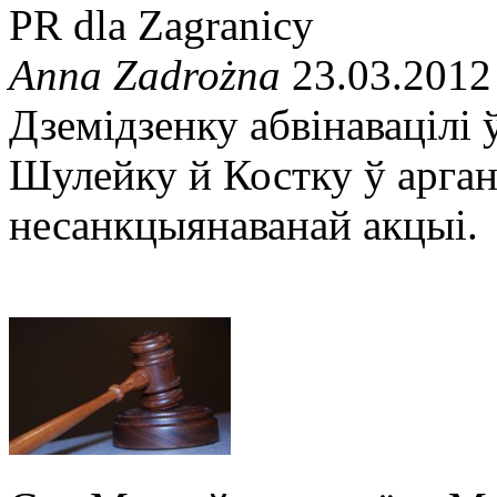
PR dla Zagranicy
Anna Zadrożna
23.03.2012
Дземідзенку абвінавацілі 
Шулейку й Костку ў аргані
несанкцыянаванай акцыі.