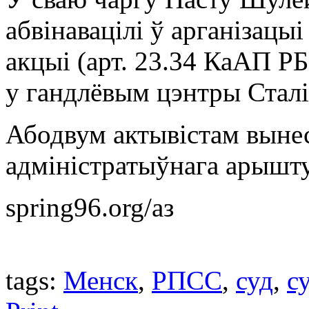
абвінавацілі ў арганізацы
акцыі (арт. 23.34 КаАП РБ
у гандлёвым цэнтры Сталі
Абодвум актывістам вынес
адміністратыўнага арышту
spring96.org/аз
tags:
Менск
,
РПСС
,
суд
,
с