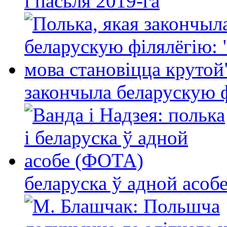
і пасьля 2019-га
закончыла беларускую фі
беларуска ў адной асо