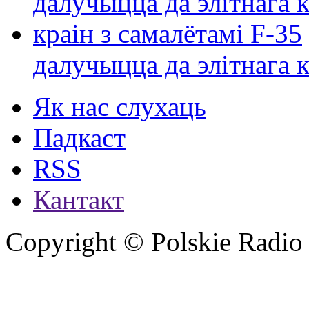
далучыцца да элітнага ко
Як нас слухаць
Падкаст
RSS
Кантакт
Copyright © Polskie Radio