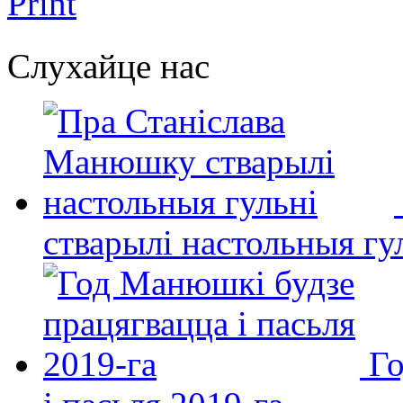
Print
Слухайце нас
стварылі настольныя гу
Го