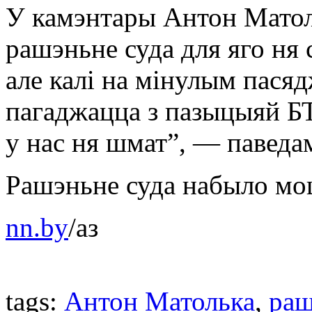
У камэнтары Антон Матол
рашэньне суда для яго ня 
але калі на мінулым пася
пагаджацца з пазыцыяй БТ
у нас ня шмат”, — паведам
Рашэньне суда набыло моц
nn.by
/аз
tags:
Антон Матолька
,
раш