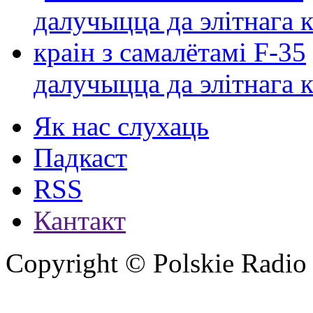
далучыцца да элітнага ко
Як нас слухаць
Падкаст
RSS
Кантакт
Copyright © Polskie Radio