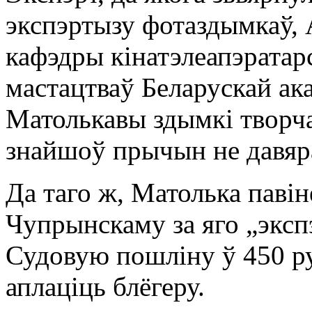
экспэртызу фотаздымкаў,
кафэдры кінатэлеапэратар
мастацтваў Беларускай ак
Матолькавы здымкі творча
знайшоў прычын не давяр
Да таго ж, Матолька павін
Чупрынскаму за яго „эксп
Судовую пошліну ў 450 р
аплаціць блёгеру.