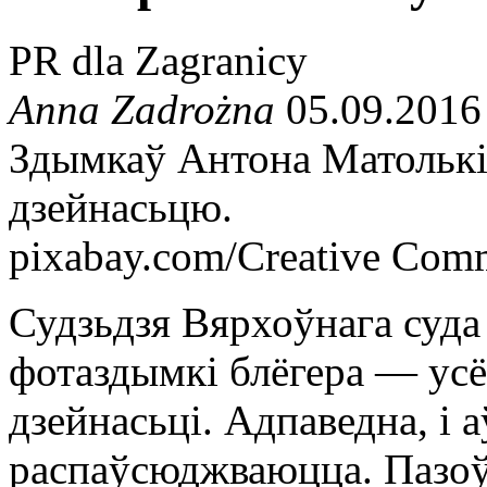
PR dla Zagranicy
Anna Zadrożna
05.09.2016
Здымкаў Антона Матолькі
дзейнасьцю.
pixabay.com/Creative Com
Судзьдзя Вярхоўнага суд
фотаздымкі блёгера — усё
дзейнасьці. Адпаведна, і а
распаўсюджваюцца. Пазоў