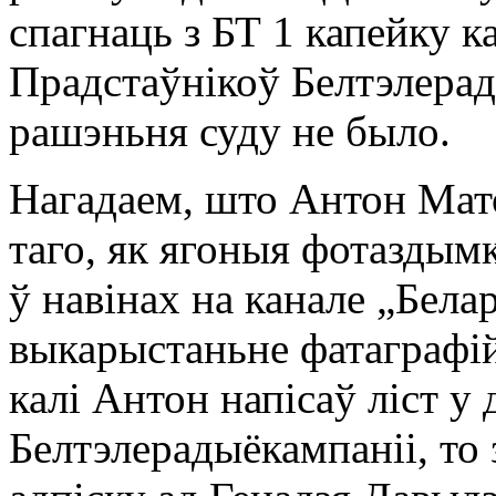
спагнаць з БТ 1 капейку к
Прадстаўнікоў Белтэлерад
рашэньня суду не было.
Нагадаем, што Антон Мато
таго, як ягоныя фотаздымк
ў навінах на канале „Бела
выкарыстаньне фатаграфій 
калі Антон напісаў ліст 
Белтэлерадыёкампаніі, то