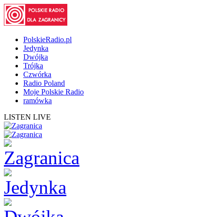
PolskieRadio.pl
Jedynka
Dwójka
Trójka
Czwórka
Radio Poland
Moje Polskie Radio
ramówka
LISTEN LIVE