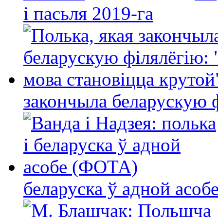
і пасьля 2019-га
закончыла беларускую фі
беларуска ў адной асо