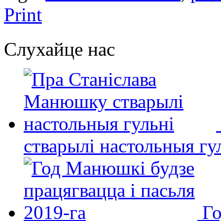
Print
Слухайце нас
стварылі настольныя гу
Го