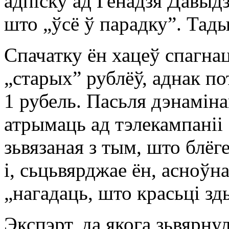
адпіску ад Генадзя Давыдз
што „ўсё ў парадку”. Тад
Спачатку ён хацеў спагнац
„старых” рублёў, аднак по
1 рубель. Пасьля дэнаміна
атрымаць ад тэлекампаніі 
зьвязаная з тым, што блёг
і, сьцьвярджае ён, асноўна
„нагадаць, што красьці з
Экспэрт, да якога зьвярну