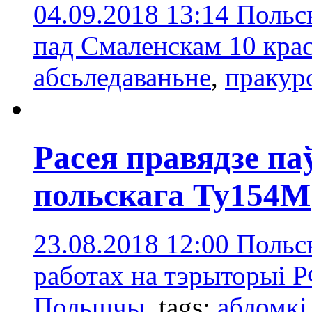
04.09.2018 13:14
Польск
пад Смаленскам 10 крас
абсьледаваньне
,
пракур
Расея правядзе па
польскага Ту154М
23.08.2018 12:00
Польск
работах на тэрыторыі Р
Польшчы.
tags:
абломкі