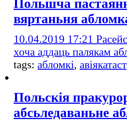
Польшча пастаянна
вяртаньня абломк
10.04.2019 17:21
Расейс
хоча аддаць палякам абл
tags:
абломкі
,
авiякатас
Польскія пракуро
абсьледаваньне а