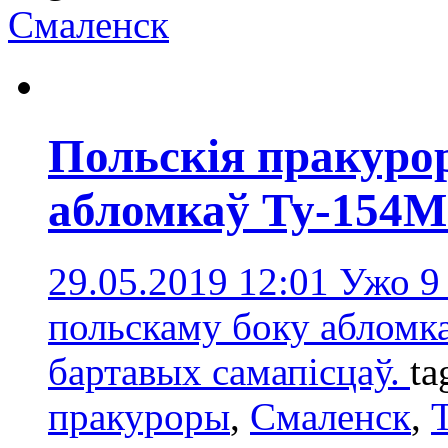
Смаленск
Польскія пракуро
абломкаў Ту-154М
29.05.2019 12:01
Ужо 9 
польскаму боку абломк
бартавых самапісцаў.
ta
пракуроры
,
Смаленск
,