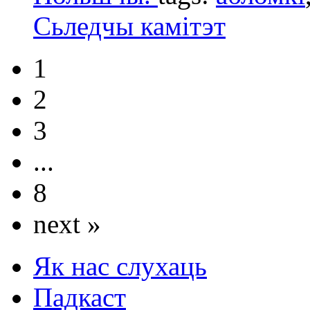
Сьледчы камітэт
1
2
3
...
8
next »
Як нас слухаць
Падкаст