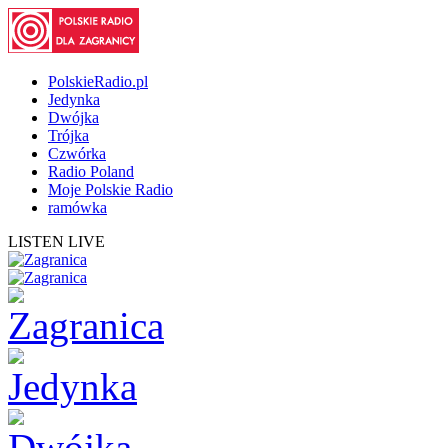
PolskieRadio.pl
Jedynka
Dwójka
Trójka
Czwórka
Radio Poland
Moje Polskie Radio
ramówka
LISTEN LIVE