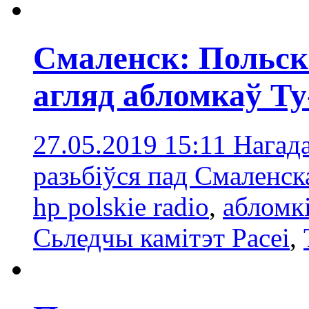
Смаленск: Польск
агляд абломкаў Т
27.05.2019 15:11
Нагада
разьбіўся пад Смаленск
hp polskie radio
,
абломк
Сьледчы камітэт Расеі
,